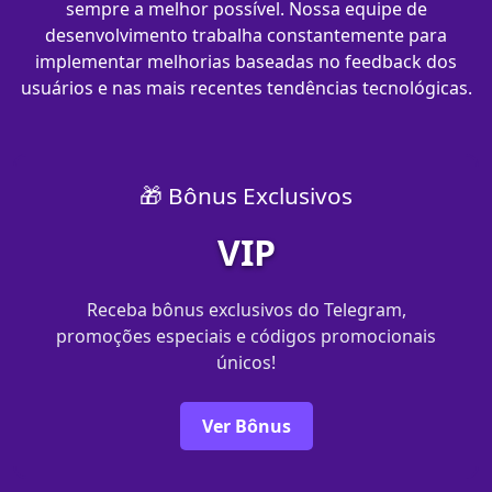
sempre a melhor possível. Nossa equipe de
desenvolvimento trabalha constantemente para
implementar melhorias baseadas no feedback dos
usuários e nas mais recentes tendências tecnológicas.
🎁 Bônus Exclusivos
VIP
Receba bônus exclusivos do Telegram,
promoções especiais e códigos promocionais
únicos!
Ver Bônus