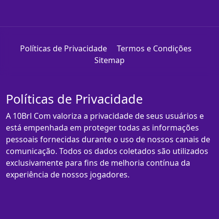
Políticas de Privacidade
Termos e Condições
Sitemap
Políticas de Privacidade
A 10Brl Com valoriza a privacidade de seus usuários e
está empenhada em proteger todas as informações
pessoais fornecidas durante o uso de nossos canais de
comunicação. Todos os dados coletados são utilizados
exclusivamente para fins de melhoria contínua da
experiência de nossos jogadores.