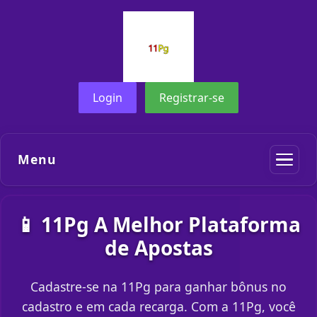
Login
Registrar-se
Menu
📱 11Pg A Melhor Plataforma
de Apostas
Cadastre-se na 11Pg para ganhar bônus no
cadastro e em cada recarga. Com a 11Pg, você