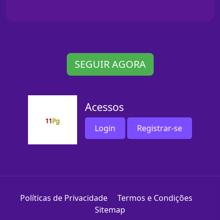
SEGUIR AGORA
Acessos
Login
Registrar-se
Políticas de Privacidade
Termos e Condições
Sitemap