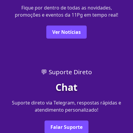
Fique por dentro de todas as novidades,
promoções e eventos da 11Pg em tempo real!
Ver Notícias
💬 Suporte Direto
Chat
Suporte direto via Telegram, respostas rápidas e
atendimento personalizado!
Falar Suporte