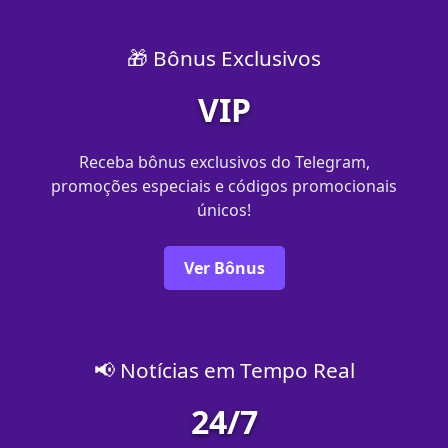
🎁 Bônus Exclusivos
VIP
Receba bônus exclusivos do Telegram,
promoções especiais e códigos promocionais
únicos!
Ver Bônus
📢 Notícias em Tempo Real
24/7