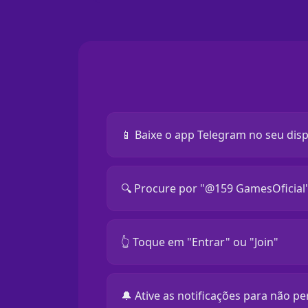
📱 Baixe o app Telegram no seu disp
🔍 Procure por "@159 GamesOficial
👆 Toque em "Entrar" ou "Join"
🔔 Ative as notificações para não p