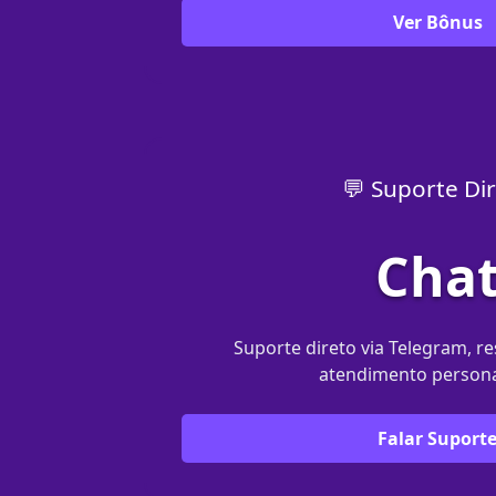
Ver Bônus
💬 Suporte Di
Cha
Suporte direto via Telegram, r
atendimento persona
Falar Suport