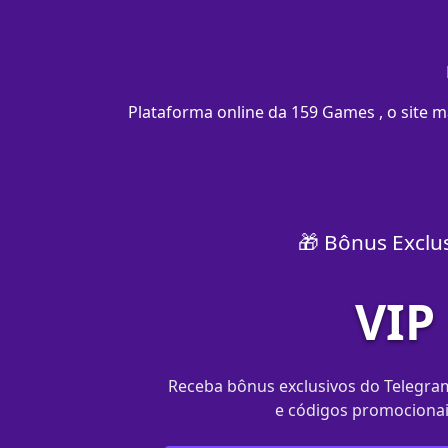
Plataforma online da 159 Games , o site m
🎁 Bônus Exclu
VIP
Receba bônus exclusivos do Telegra
e códigos promocionai