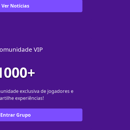
Ver Notícias
Comunidade VIP
1000+
unidade exclusiva de jogadores e
rtilhe experiências!
Entrar Grupo