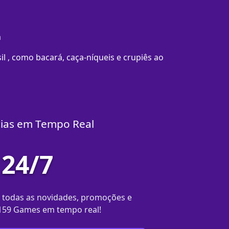
m
l , como bacará, caça-níqueis e crupiês ao
cias em Tempo Real
24/7
e todas as novidades, promoções e
159 Games em tempo real!