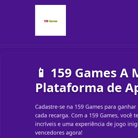
📱 159 Games A 
Plataforma de A
Cadastre-se na 159 Games para ganhar
cada recarga. Com a 159 Games, você 
incríveis e uma experiência de jogo inig
vencedores agora!