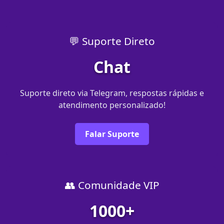
💬 Suporte Direto
Chat
Suporte direto via Telegram, respostas rápidas e
atendimento personalizado!
Falar Suporte
👥 Comunidade VIP
1000+