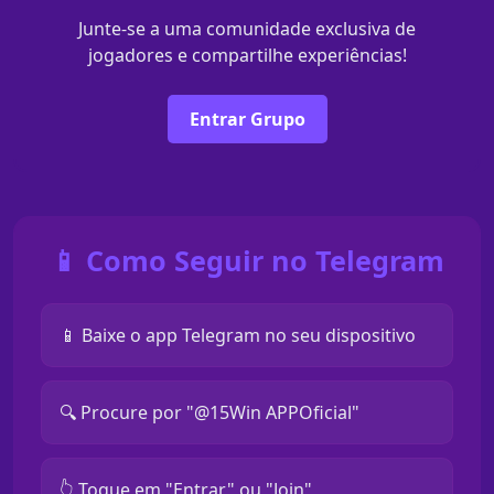
Junte-se a uma comunidade exclusiva de
jogadores e compartilhe experiências!
Entrar Grupo
📱 Como Seguir no Telegram
📱 Baixe o app Telegram no seu dispositivo
🔍 Procure por "@15Win APPOficial"
👆 Toque em "Entrar" ou "Join"