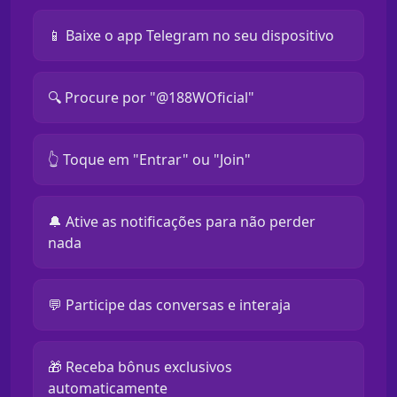
📱 Baixe o app Telegram no seu dispositivo
🔍 Procure por "@188WOficial"
👆 Toque em "Entrar" ou "Join"
🔔 Ative as notificações para não perder
nada
💬 Participe das conversas e interaja
🎁 Receba bônus exclusivos
automaticamente