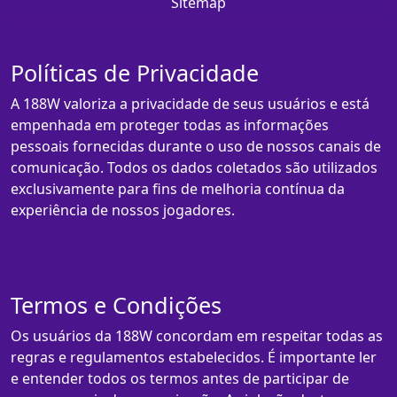
Sitemap
Políticas de Privacidade
A 188W valoriza a privacidade de seus usuários e está
empenhada em proteger todas as informações
pessoais fornecidas durante o uso de nossos canais de
comunicação. Todos os dados coletados são utilizados
exclusivamente para fins de melhoria contínua da
experiência de nossos jogadores.
Termos e Condições
Os usuários da 188W concordam em respeitar todas as
regras e regulamentos estabelecidos. É importante ler
e entender todos os termos antes de participar de