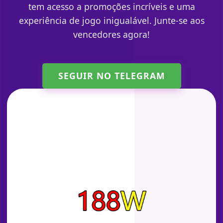
tem acesso a promoções incríveis e uma
experiência de jogo inigualável. Junte-se aos
vencedores agora!
SEGUIR NO TELEGRAM