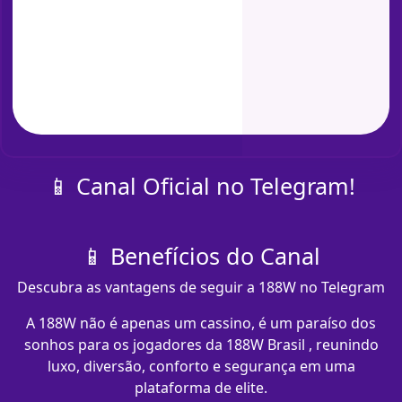
📱 Canal Oficial no Telegram!
📱 Benefícios do Canal
Descubra as vantagens de seguir a 188W no Telegram
A 188W não é apenas um cassino, é um paraíso dos
sonhos para os jogadores da 188W Brasil , reunindo
luxo, diversão, conforto e segurança em uma
plataforma de elite.