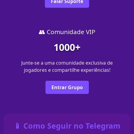
Falar Suporte
👥 Comunidade VIP
1000+
Junte-se a uma comunidade exclusiva de
jogadores e compartilhe experiências!
Entrar Grupo
📱 Como Seguir no Telegram