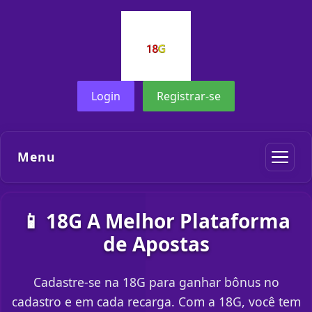
Login
Registrar-se
Menu
📱 18G A Melhor Plataforma
de Apostas
Cadastre-se na 18G para ganhar bônus no
cadastro e em cada recarga. Com a 18G, você tem