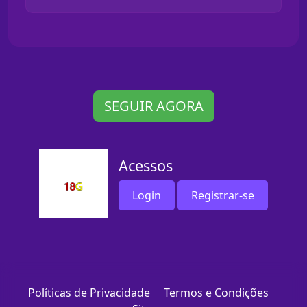
SEGUIR AGORA
Acessos
Login
Registrar-se
Políticas de Privacidade
Termos e Condições