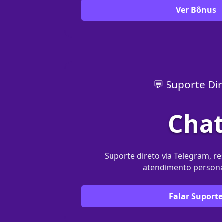
Ver Bônus
💬 Suporte Di
Cha
Suporte direto via Telegram, r
atendimento persona
Falar Suport