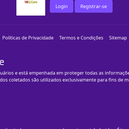
Login
Registrar-se
Políticas de Privacidade
Termos e Condições
Sitemap
de
usuários e está empenhada em proteger todas as informaçõe
os coletados são utilizados exclusivamente para fins de m