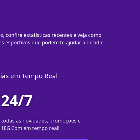
, confira estatísticas recentes e veja como
s esportivos que podem te ajudar a decidir.
cias em Tempo Real
24/7
e todas as novidades, promoções e
 18G.Com em tempo real!