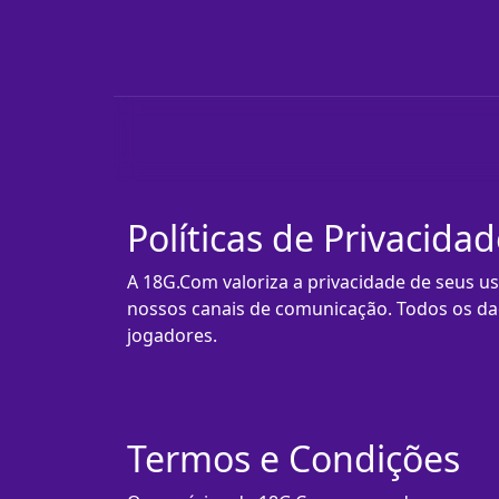
Políticas de Privacida
A 18G.Com valoriza a privacidade de seus 
nossos canais de comunicação. Todos os dad
jogadores.
Termos e Condições