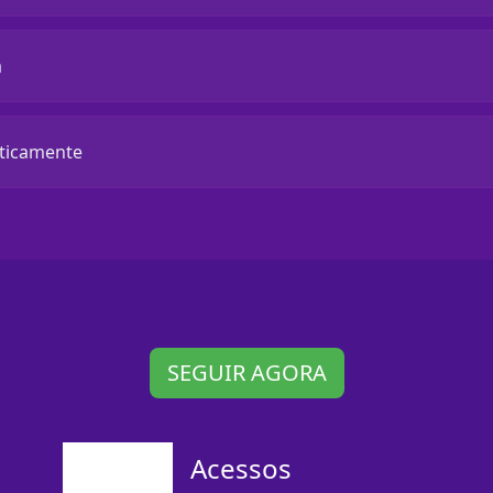
a
aticamente
SEGUIR AGORA
Acessos