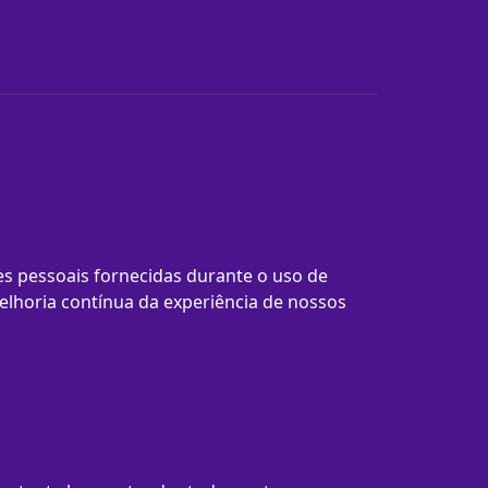
s pessoais fornecidas durante o uso de
elhoria contínua da experiência de nossos