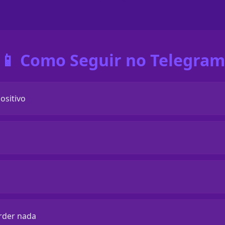
📱 Como Seguir no Telegram
ositivo
erder nada