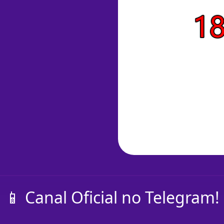
📱 Canal Oficial no Telegram!