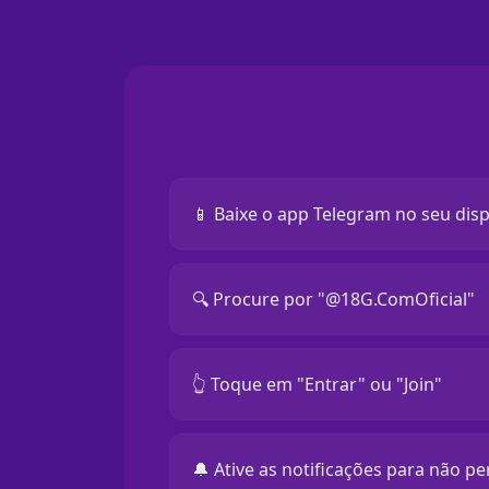
📱 Baixe o app Telegram no seu disp
🔍 Procure por "@18G.ComOficial"
👆 Toque em "Entrar" ou "Join"
🔔 Ative as notificações para não p