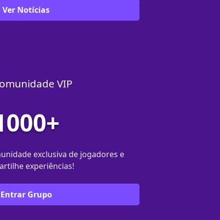
Ver Notícias
Comunidade VIP
1000+
unidade exclusiva de jogadores e
rtilhe experiências!
Entrar Grupo