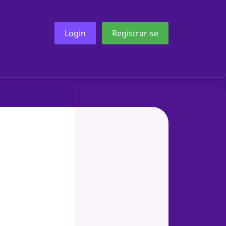
Login
Registrar-se