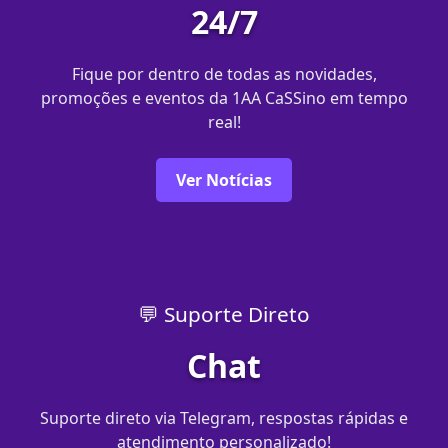
24/7
Fique por dentro de todas as novidades,
promoções e eventos da 1AA CaSSino em tempo
real!
Ver Notícias
💬 Suporte Direto
Chat
Suporte direto via Telegram, respostas rápidas e
atendimento personalizado!