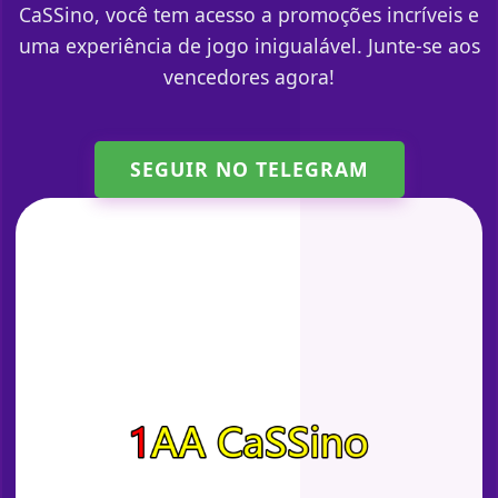
CaSSino, você tem acesso a promoções incríveis e
uma experiência de jogo inigualável. Junte-se aos
vencedores agora!
SEGUIR NO TELEGRAM