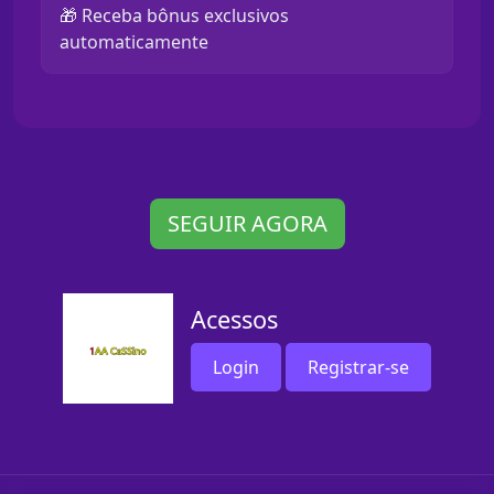
🎁 Receba bônus exclusivos
automaticamente
SEGUIR AGORA
Acessos
Login
Registrar-se