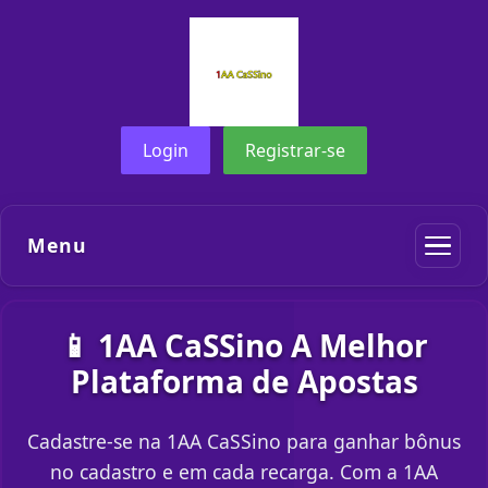
Login
Registrar-se
Menu
📱 1AA CaSSino A Melhor
Plataforma de Apostas
Cadastre-se na 1AA CaSSino para ganhar bônus
no cadastro e em cada recarga. Com a 1AA