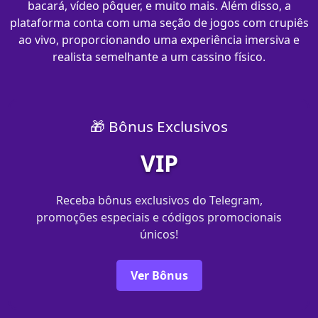
bacará, vídeo pôquer, e muito mais. Além disso, a
plataforma conta com uma seção de jogos com crupiês
ao vivo, proporcionando uma experiência imersiva e
realista semelhante a um cassino físico.
🎁 Bônus Exclusivos
VIP
Receba bônus exclusivos do Telegram,
promoções especiais e códigos promocionais
únicos!
Ver Bônus