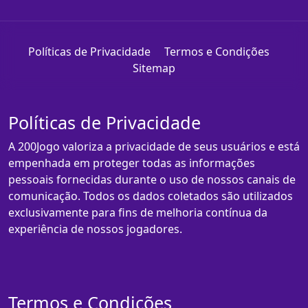
Políticas de Privacidade
Termos e Condições
Sitemap
Políticas de Privacidade
A 200Jogo valoriza a privacidade de seus usuários e está
empenhada em proteger todas as informações
pessoais fornecidas durante o uso de nossos canais de
comunicação. Todos os dados coletados são utilizados
exclusivamente para fins de melhoria contínua da
experiência de nossos jogadores.
Termos e Condições