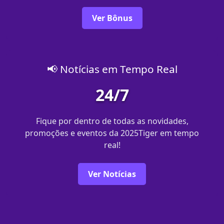
Ver Bônus
📢 Notícias em Tempo Real
24/7
Fique por dentro de todas as novidades,
promoções e eventos da 2025Tiger em tempo
real!
Ver Notícias