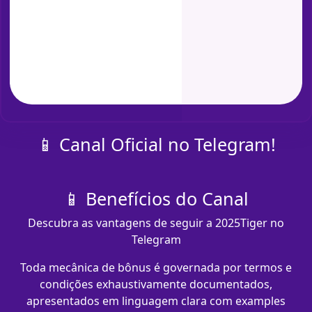
📱 Canal Oficial no Telegram!
📱 Benefícios do Canal
Descubra as vantagens de seguir a 2025Tiger no
Telegram
Toda mecânica de bônus é governada por termos e
condições exhaustivamente documentados,
apresentados em linguagem clara com examples