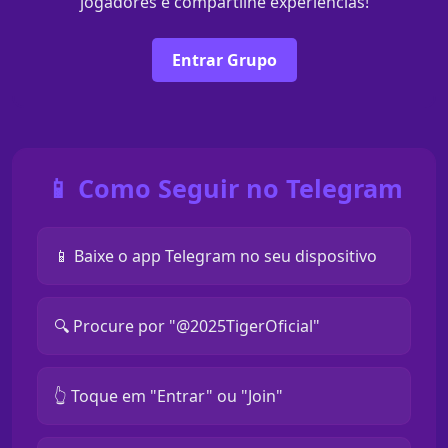
jogadores e compartilhe experiências!
Entrar Grupo
📱 Como Seguir no Telegram
📱 Baixe o app Telegram no seu dispositivo
🔍 Procure por "@2025TigerOficial"
👆 Toque em "Entrar" ou "Join"