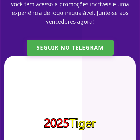
você tem acesso a promoções incríveis e uma
experiência de jogo inigualável. Junte-se aos
vencedores agora!
SEGUIR NO TELEGRAM