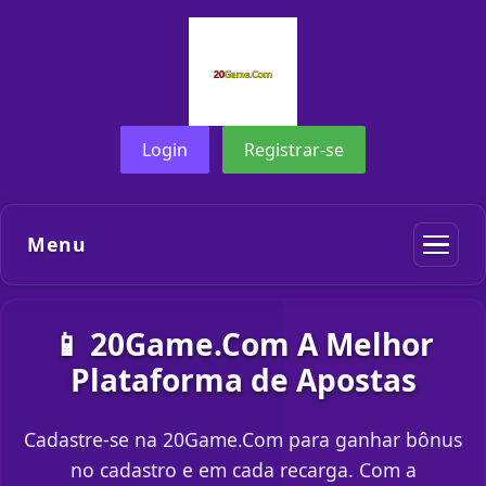
Login
Registrar-se
Menu
📱 20Game.Com A Melhor
Plataforma de Apostas
Cadastre-se na 20Game.Com para ganhar bônus
no cadastro e em cada recarga. Com a