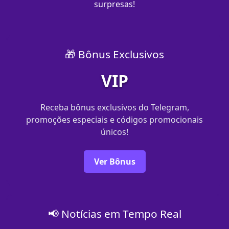
surpresas!
🎁 Bônus Exclusivos
VIP
Receba bônus exclusivos do Telegram,
promoções especiais e códigos promocionais
únicos!
Ver Bônus
📢 Notícias em Tempo Real