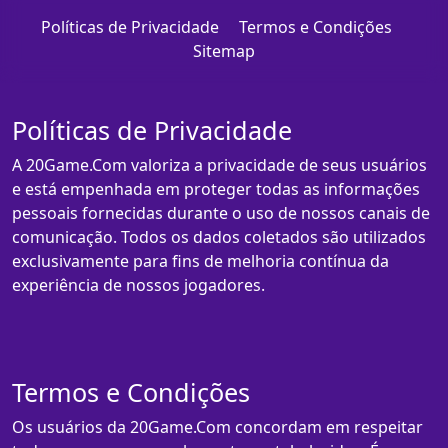
Políticas de Privacidade
Termos e Condições
Sitemap
Políticas de Privacidade
A 20Game.Com valoriza a privacidade de seus usuários
e está empenhada em proteger todas as informações
pessoais fornecidas durante o uso de nossos canais de
comunicação. Todos os dados coletados são utilizados
exclusivamente para fins de melhoria contínua da
experiência de nossos jogadores.
Termos e Condições
Os usuários da 20Game.Com concordam em respeitar