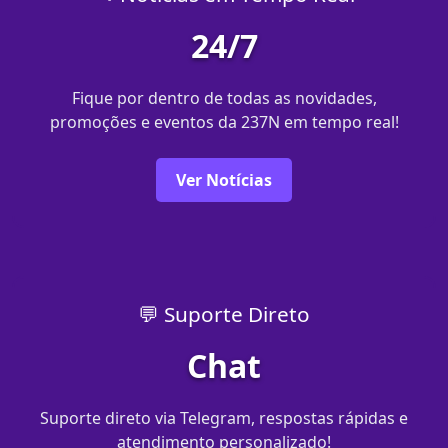
24/7
Fique por dentro de todas as novidades,
promoções e eventos da 237N em tempo real!
Ver Notícias
💬 Suporte Direto
Chat
Suporte direto via Telegram, respostas rápidas e
atendimento personalizado!