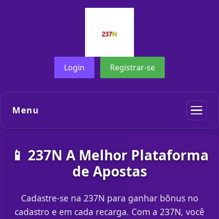
Login
Registrar-se
Menu
📱 237N A Melhor Plataforma
de Apostas
Cadastre-se na 237N para ganhar bônus no
cadastro e em cada recarga. Com a 237N, você