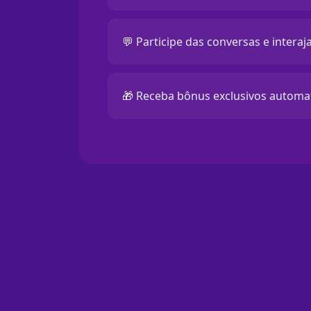
💬 Participe das conversas e interaj
🎁 Receba bônus exclusivos autom