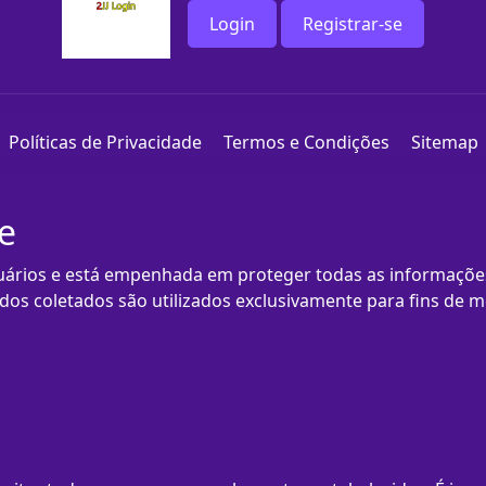
Login
Registrar-se
Políticas de Privacidade
Termos e Condições
Sitemap
de
 usuários e está empenhada em proteger todas as informaçõe
os coletados são utilizados exclusivamente para fins de m