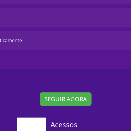
a
aticamente
SEGUIR AGORA
Acessos