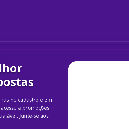
lhor
postas
ônus no cadastro e em
m acesso a promoções
ualável. Junte-se aos