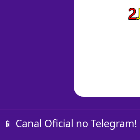
📱 Canal Oficial no Telegram!