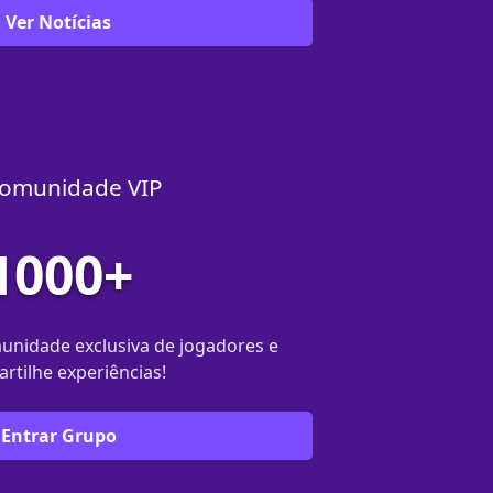
Ver Notícias
Comunidade VIP
1000+
unidade exclusiva de jogadores e
rtilhe experiências!
Entrar Grupo