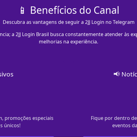
📱 Benefícios do Canal
Descubra as vantagens de seguir a 2JJ Login no Telegram
ncia; a 2JJ Login Brasil busca constantemente atender às e
melhorias na experiência.
sivos
📢 Notí
m, promoções especiais
Fique por dentro d
s únicos!
eventos da