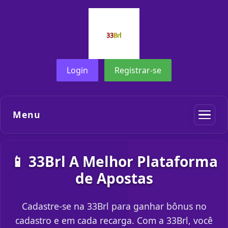
Login
Registrar-se
Menu
📱 33Brl A Melhor Plataforma
de Apostas
Cadastre-se na 33Brl para ganhar bônus no
cadastro e em cada recarga. Com a 33Brl, você