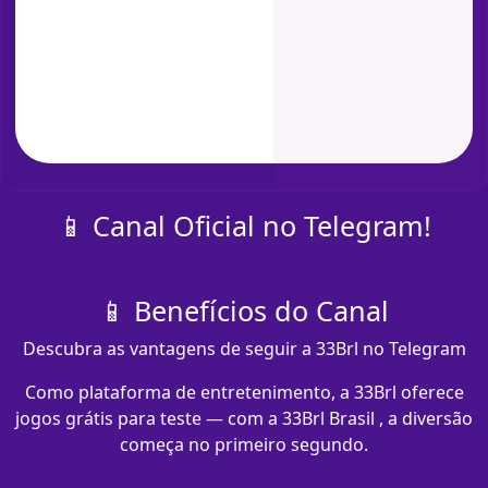
📱 Canal Oficial no Telegram!
📱 Benefícios do Canal
Descubra as vantagens de seguir a 33Brl no Telegram
Como plataforma de entretenimento, a 33Brl oferece
jogos grátis para teste — com a 33Brl Brasil , a diversão
começa no primeiro segundo.