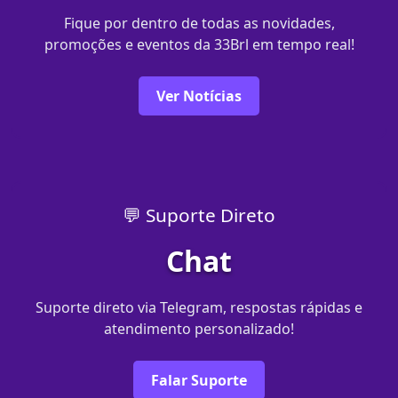
Fique por dentro de todas as novidades,
promoções e eventos da 33Brl em tempo real!
Ver Notícias
💬 Suporte Direto
Chat
Suporte direto via Telegram, respostas rápidas e
atendimento personalizado!
Falar Suporte