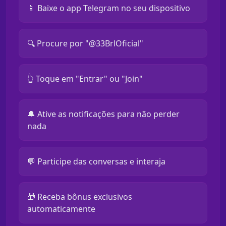
📱 Baixe o app Telegram no seu dispositivo
🔍 Procure por "@33BrlOficial"
👆 Toque em "Entrar" ou "Join"
🔔 Ative as notificações para não perder
nada
💬 Participe das conversas e interaja
🎁 Receba bônus exclusivos
automaticamente