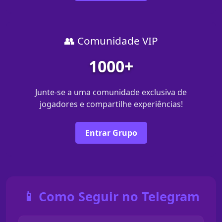
👥 Comunidade VIP
1000+
Junte-se a uma comunidade exclusiva de
jogadores e compartilhe experiências!
Entrar Grupo
📱 Como Seguir no Telegram