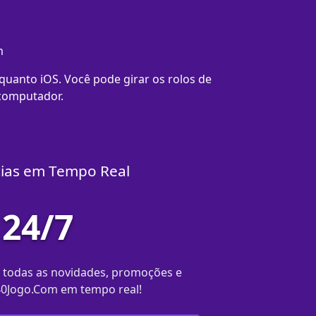
m
quanto iOS. Você pode girar os rolos de
 computador.
cias em Tempo Real
24/7
e todas as novidades, promoções e
40Jogo.Com em tempo real!