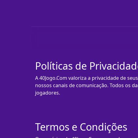
Políticas de Privacida
A 40Jogo.Com valoriza a privacidade de seu
nossos canais de comunicação. Todos os dad
jogadores.
Termos e Condições