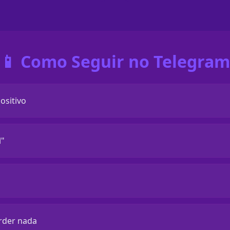
📱 Como Seguir no Telegram
ositivo
l"
erder nada