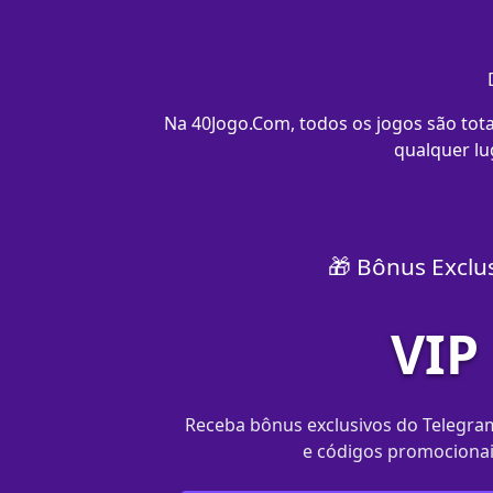
Na 40Jogo.Com, todos os jogos são tota
qualquer lu
🎁 Bônus Exclu
VIP
Receba bônus exclusivos do Telegra
e códigos promocionai