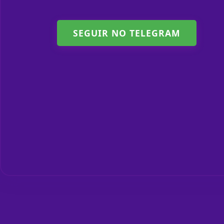
SEGUIR NO TELEGRAM