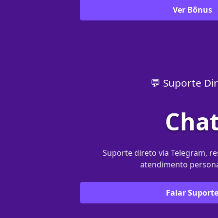
Ver Bônus
💬 Suporte Di
Cha
Suporte direto via Telegram, r
atendimento persona
Falar Suport