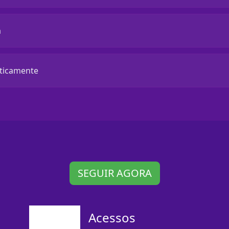
a
aticamente
SEGUIR AGORA
Acessos