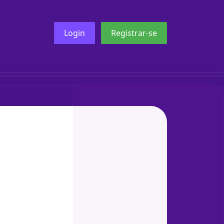
Login
Registrar-se