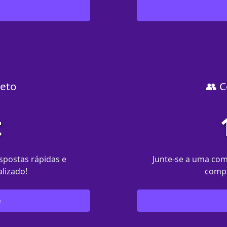
reto
👥 
t
espostas rápidas e
Junte-se a uma com
lizado!
compa
e