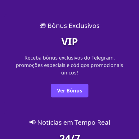
🎁 Bônus Exclusivos
VIP
Receba bônus exclusivos do Telegram,
promoções especiais e códigos promocionais
únicos!
Ver Bônus
📢 Notícias em Tempo Real
24/7