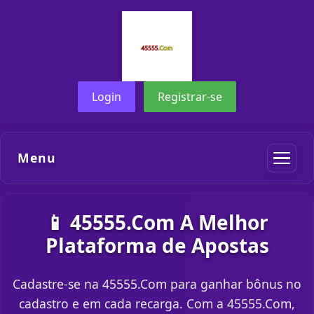
Login
Registrar-se
Menu
📱 45555.Com A Melhor
Plataforma de Apostas
Cadastre-se na 45555.Com para ganhar bônus no
cadastro e em cada recarga. Com a 45555.Com,