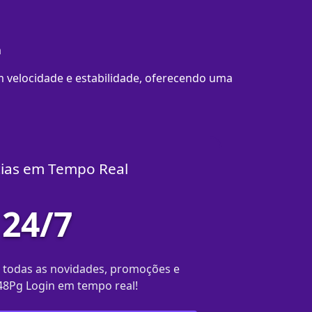
m
 velocidade e estabilidade, oferecendo uma
cias em Tempo Real
24/7
e todas as novidades, promoções e
48Pg Login em tempo real!