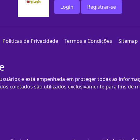
Login
Registrar-se
Políticas de Privacidade
Termos e Condições
Sitemap
de
s usuários e está empenhada em proteger todas as informa
os coletados são utilizados exclusivamente para fins de m