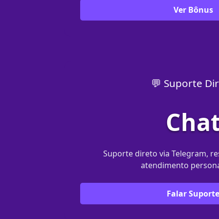
Ver Bônus
💬 Suporte Di
Cha
Suporte direto via Telegram, r
atendimento persona
Falar Suport