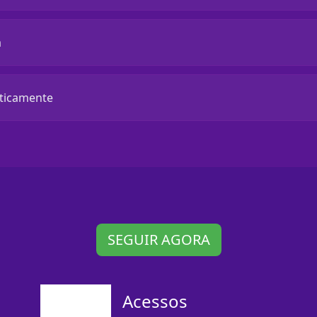
a
aticamente
SEGUIR AGORA
Acessos