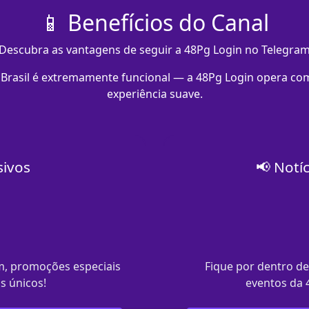
📱 Benefícios do Canal
Descubra as vantagens de seguir a 48Pg Login no Telegra
 Brasil é extremamente funcional — a 48Pg Login opera com
experiência suave.
sivos
📢 Notí
m, promoções especiais
Fique por dentro d
s únicos!
eventos da 