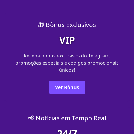
🎁 Bônus Exclusivos
VIP
Receba bônus exclusivos do Telegram,
promoções especiais e códigos promocionais
únicos!
Ver Bônus
📢 Notícias em Tempo Real
24/7