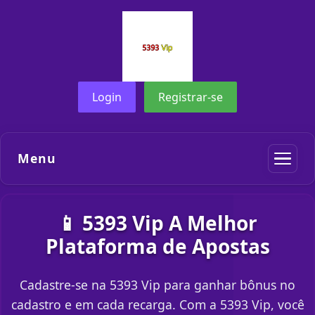
Login
Registrar-se
Menu
📱 5393 Vip A Melhor
Plataforma de Apostas
Cadastre-se na 5393 Vip para ganhar bônus no
cadastro e em cada recarga. Com a 5393 Vip, você