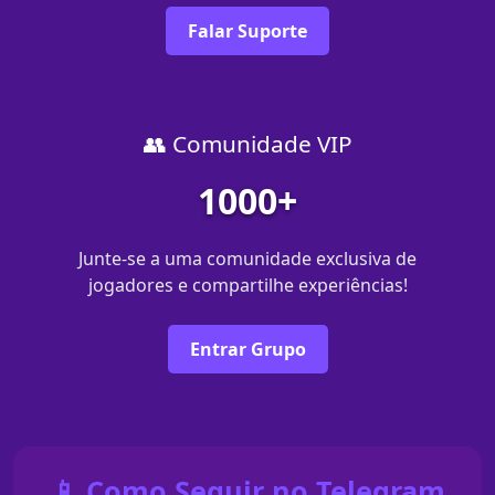
Falar Suporte
👥 Comunidade VIP
1000+
Junte-se a uma comunidade exclusiva de
jogadores e compartilhe experiências!
Entrar Grupo
📱 Como Seguir no Telegram