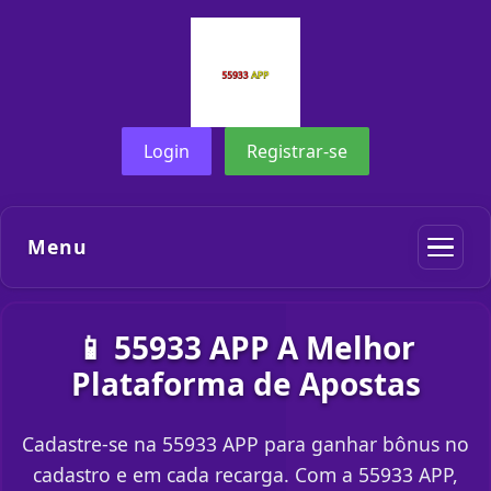
Login
Registrar-se
Menu
📱 55933 APP A Melhor
Plataforma de Apostas
Cadastre-se na 55933 APP para ganhar bônus no
cadastro e em cada recarga. Com a 55933 APP,