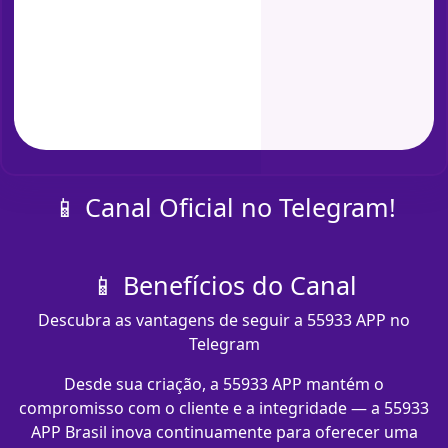
📱 Canal Oficial no Telegram!
📱 Benefícios do Canal
Descubra as vantagens de seguir a 55933 APP no
Telegram
Desde sua criação, a 55933 APP mantém o
compromisso com o cliente e a integridade — a 55933
APP Brasil inova continuamente para oferecer uma