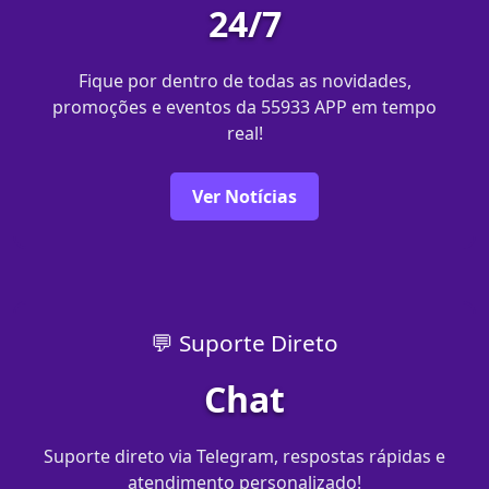
24/7
Fique por dentro de todas as novidades,
promoções e eventos da 55933 APP em tempo
real!
Ver Notícias
💬 Suporte Direto
Chat
Suporte direto via Telegram, respostas rápidas e
atendimento personalizado!