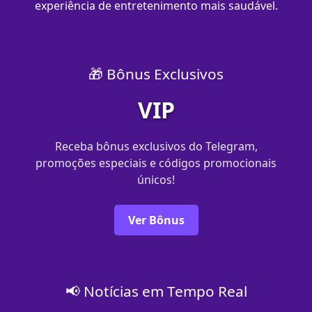
experiência de entretenimento mais saudável.
🎁 Bônus Exclusivos
VIP
Receba bônus exclusivos do Telegram,
promoções especiais e códigos promocionais
únicos!
Ver Bônus
📢 Notícias em Tempo Real