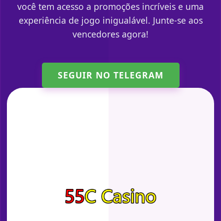
você tem acesso a promoções incríveis e uma
experiência de jogo inigualável. Junte-se aos
vencedores agora!
SEGUIR NO TELEGRAM