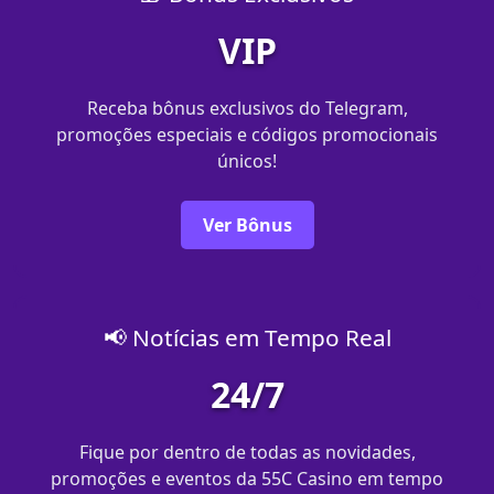
VIP
Receba bônus exclusivos do Telegram,
promoções especiais e códigos promocionais
únicos!
Ver Bônus
📢 Notícias em Tempo Real
24/7
Fique por dentro de todas as novidades,
promoções e eventos da 55C Casino em tempo