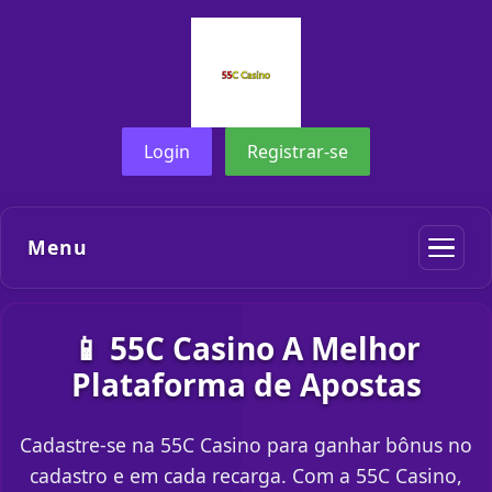
Login
Registrar-se
Menu
📱 55C Casino A Melhor
Plataforma de Apostas
Cadastre-se na 55C Casino para ganhar bônus no
cadastro e em cada recarga. Com a 55C Casino,