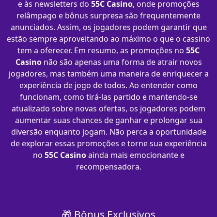
e às newsletters do
55C Casino
, onde promoções
relâmpago e bônus surpresa são frequentemente
anunciados. Assim, os jogadores podem garantir que
estão sempre aproveitando ao máximo o que o cassino
tem a oferecer. Em resumo, as promoções no
55C
Casino
não são apenas uma forma de atrair novos
jogadores, mas também uma maneira de enriquecer a
experiência de jogo de todos. Ao entender como
funcionam, como tirá-las partido e mantendo-se
atualizado sobre novas ofertas, os jogadores podem
aumentar suas chances de ganhar e prolongar sua
diversão enquanto jogam. Não perca a oportunidade
de explorar essas promoções e torne sua experiência
no
55C Casino
ainda mais emocionante e
recompensadora.
🎁 Bônus Exclusivos