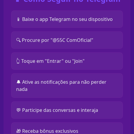
📱 Baixe o app Telegram no seu dispositivo
🔍 Procure por "@55C ComOficial"
👆 Toque em "Entrar" ou "Join"
🔔 Ative as notificações para não perder
nada
💬 Participe das conversas e interaja
🎁 Receba bônus exclusivos