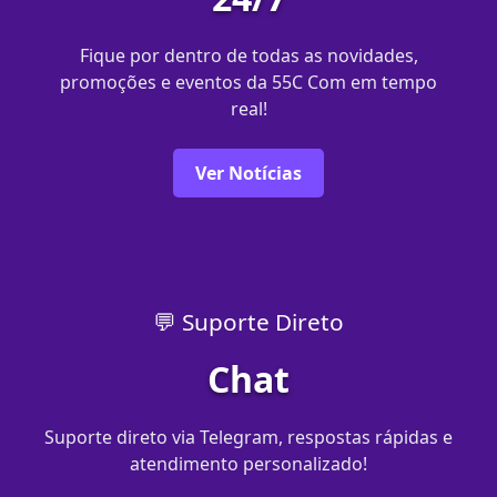
Fique por dentro de todas as novidades,
promoções e eventos da 55C Com em tempo
real!
Ver Notícias
💬 Suporte Direto
Chat
Suporte direto via Telegram, respostas rápidas e
atendimento personalizado!