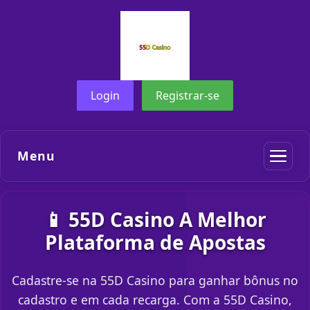
Login
Registrar-se
Menu
📱 55D Casino A Melhor
Plataforma de Apostas
Cadastre-se na 55D Casino para ganhar bônus no
cadastro e em cada recarga. Com a 55D Casino,