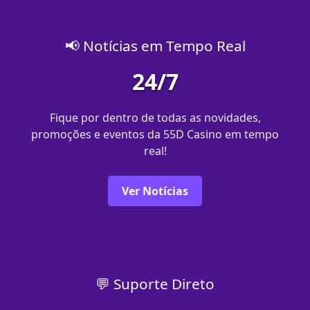
📢 Notícias em Tempo Real
24/7
Fique por dentro de todas as novidades,
promoções e eventos da 55D Casino em tempo
real!
Ver Notícias
💬 Suporte Direto