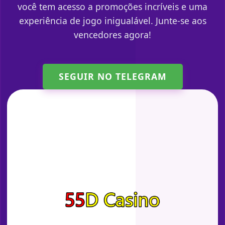
você tem acesso a promoções incríveis e uma
experiência de jogo inigualável. Junte-se aos
vencedores agora!
SEGUIR NO TELEGRAM