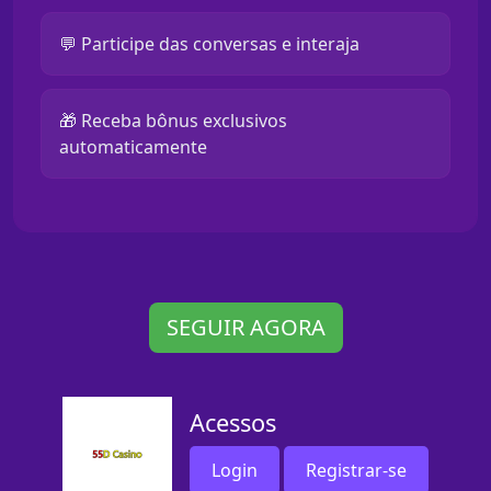
💬 Participe das conversas e interaja
🎁 Receba bônus exclusivos
automaticamente
SEGUIR AGORA
Acessos
Login
Registrar-se