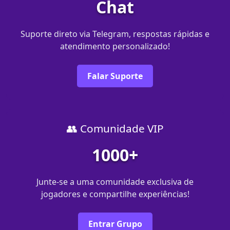
Chat
Suporte direto via Telegram, respostas rápidas e
atendimento personalizado!
Falar Suporte
👥 Comunidade VIP
1000+
Junte-se a uma comunidade exclusiva de
jogadores e compartilhe experiências!
Entrar Grupo