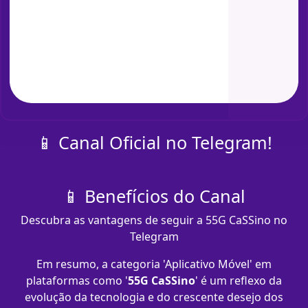
📱 Canal Oficial no Telegram!
📱 Benefícios do Canal
Descubra as vantagens de seguir a 55G CaSSino no
Telegram
Em resumo, a categoria 'Aplicativo Móvel' em
plataformas como '
55G CaSSino
' é um reflexo da
evolução da tecnologia e do crescente desejo dos