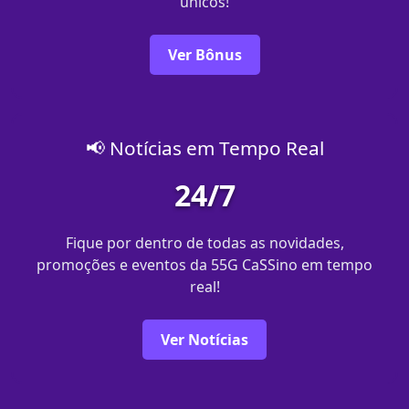
únicos!
Ver Bônus
📢 Notícias em Tempo Real
24/7
Fique por dentro de todas as novidades,
promoções e eventos da 55G CaSSino em tempo
real!
Ver Notícias