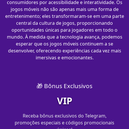
consumidores por acessibilidade e interatividade. Os
jogos móveis não são apenas mais uma forma de
entretenimento; eles transformaram-se em uma parte
central da cultura de jogos, proporcionando
oportunidades únicas para jogadores em todo o
mundo. À medida que a tecnologia avança, podemos
esperar que os jogos móveis continuem a se
desenvolver, oferecendo experiências cada vez mais
imersivas e emocionantes.
🎁 Bônus Exclusivos
VIP
Receba bônus exclusivos do Telegram,
promoções especiais e códigos promocionais