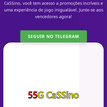
CaSSino, você tem acesso a promoções incríveis e
uma experiência de jogo inigualável. Junte-se aos
vencedores agora!
SEGUIR NO TELEGRAM