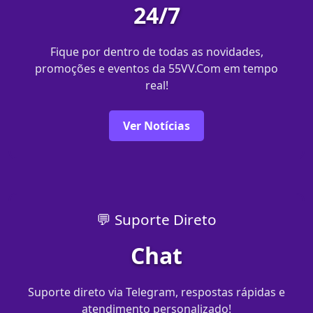
24/7
Fique por dentro de todas as novidades,
promoções e eventos da 55VV.Com em tempo
real!
Ver Notícias
💬 Suporte Direto
Chat
Suporte direto via Telegram, respostas rápidas e
atendimento personalizado!