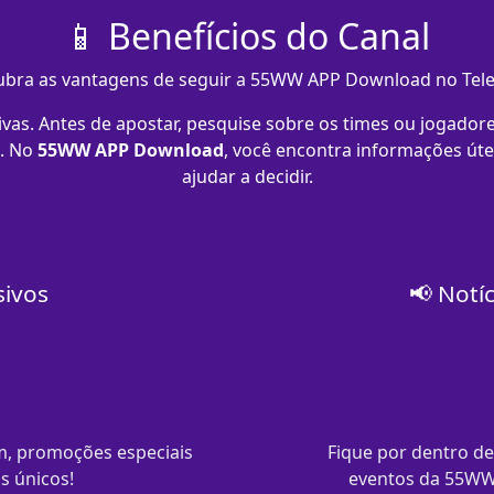
📱 Benefícios do Canal
ubra as vantagens de seguir a 55WW APP Download no Tel
s. Antes de apostar, pesquise sobre os times ou jogadores
s. No
55WW APP Download
, você encontra informações út
ajudar a decidir.
sivos
📢 Notí
m, promoções especiais
Fique por dentro d
s únicos!
eventos da 55WW