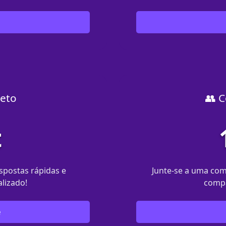
reto
👥 
t
espostas rápidas e
Junte-se a uma com
lizado!
compa
e