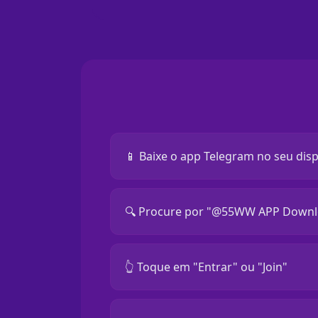
📱 Baixe o app Telegram no seu disp
🔍 Procure por "@55WW APP Downlo
👆 Toque em "Entrar" ou "Join"