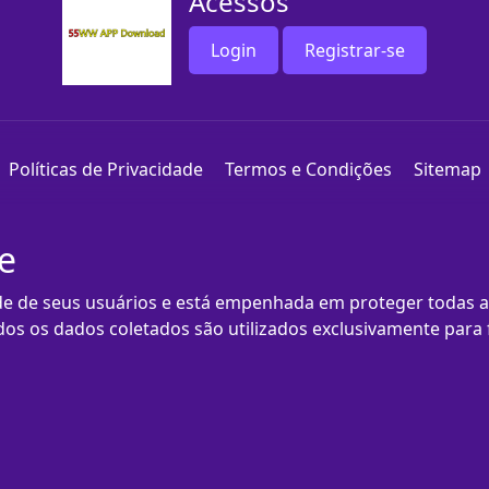
Acessos
Login
Registrar-se
Políticas de Privacidade
Termos e Condições
Sitemap
de
e de seus usuários e está empenhada em proteger todas a
os os dados coletados são utilizados exclusivamente para 