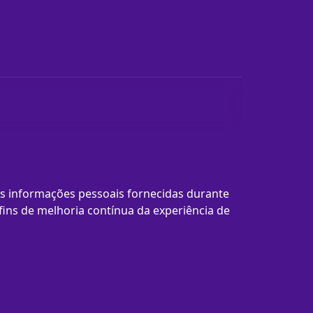
s informações pessoais fornecidas durante
fins de melhoria contínua da experiência de