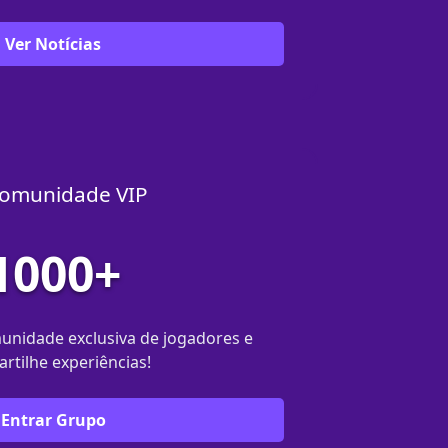
Ver Notícias
Comunidade VIP
1000+
unidade exclusiva de jogadores e
rtilhe experiências!
Entrar Grupo