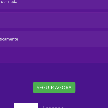
erder nada
a
aticamente
SEGUIR AGORA