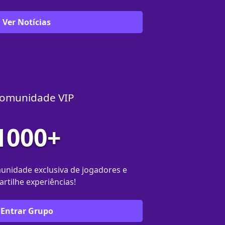
Ver Notícias
Comunidade VIP
1000+
unidade exclusiva de jogadores e
rtilhe experiências!
Entrar Grupo