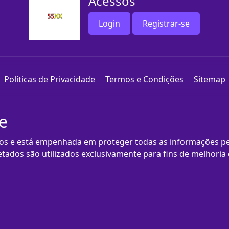
Acessos
Login
Registrar-se
Políticas de Privacidade
Termos e Condições
Sitemap
de
rios e está empenhada em proteger todas as informações p
tados são utilizados exclusivamente para fins de melhoria