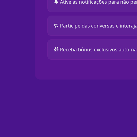
🔔 Ative as notificações para não p
💬 Participe das conversas e interaj
🎁 Receba bônus exclusivos autom