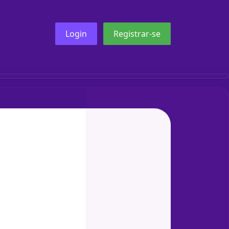
Login
Registrar-se