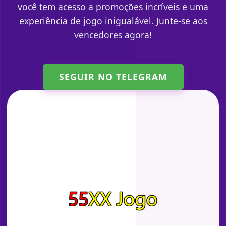
você tem acesso a promoções incríveis e uma
experiência de jogo inigualável. Junte-se aos
vencedores agora!
SEGUIR NO TELEGRAM