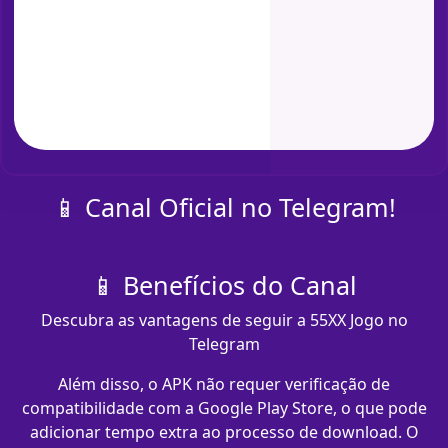
📱 Canal Oficial no Telegram!
📱 Benefícios do Canal
Descubra as vantagens de seguir a 55XX Jogo no
Telegram
Além disso, o APK não requer verificação de
compatibilidade com a Google Play Store, o que pode
adicionar tempo extra ao processo de download. O