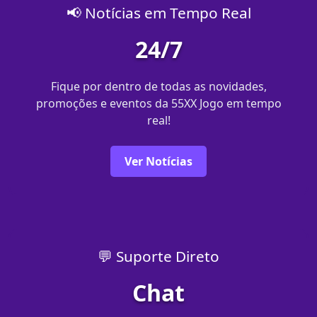
📢 Notícias em Tempo Real
24/7
Fique por dentro de todas as novidades,
promoções e eventos da 55XX Jogo em tempo
real!
Ver Notícias
💬 Suporte Direto
Chat