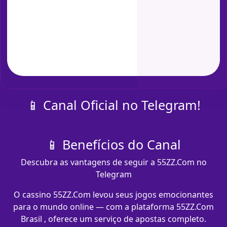
📱 Canal Oficial no Telegram!
📱 Benefícios do Canal
Descubra as vantagens de seguir a 55ZZ.Com no
Telegram
O cassino 55ZZ.Com levou seus jogos emocionantes
para o mundo online — com a plataforma 55ZZ.Com
Brasil , oferece um serviço de apostas completo.