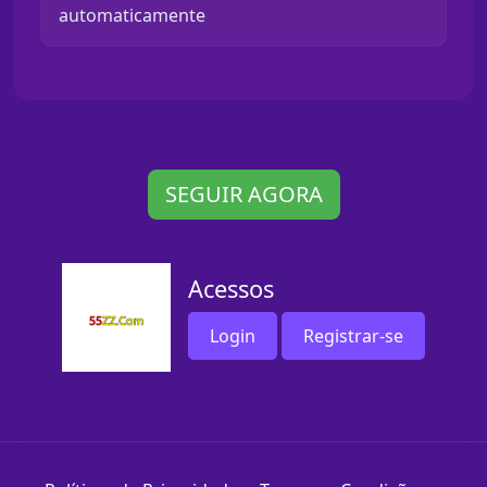
automaticamente
SEGUIR AGORA
Acessos
Login
Registrar-se