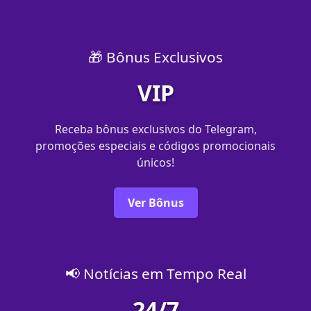
🎁 Bônus Exclusivos
VIP
Receba bônus exclusivos do Telegram,
promoções especiais e códigos promocionais
únicos!
Ver Bônus
📢 Notícias em Tempo Real
24/7