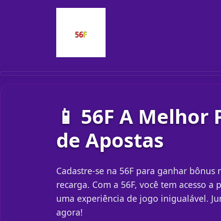
📱 56F A Melhor 
de Apostas
Cadastre-se na 56F para ganhar bônus 
recarga. Com a 56F, você tem acesso a p
uma experiência de jogo inigualável. J
agora!