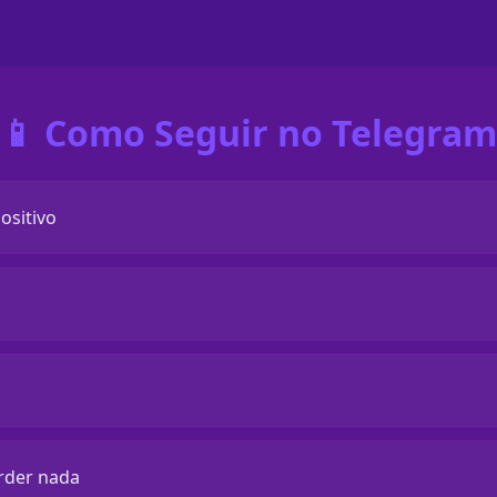
📱 Como Seguir no Telegram
ositivo
erder nada