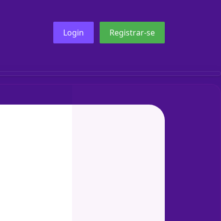
Login
Registrar-se