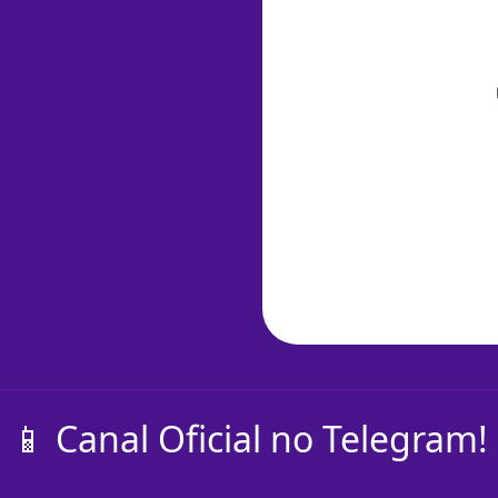
📱 Canal Oficial no Telegram!