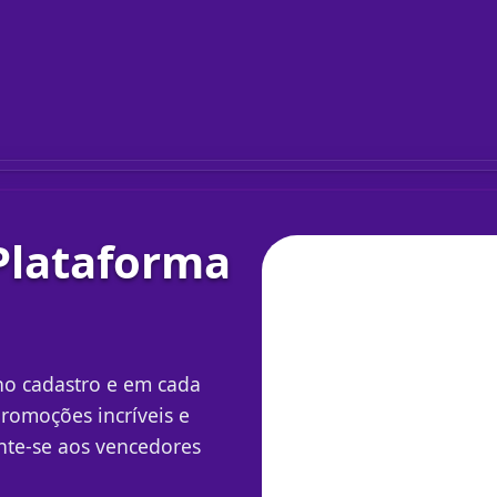
Plataforma
no cadastro e em cada
romoções incríveis e
unte-se aos vencedores