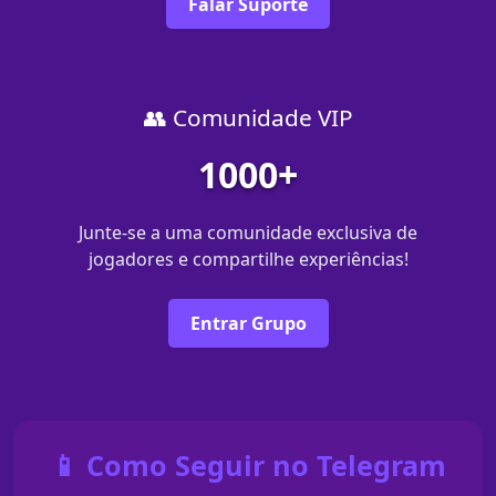
Falar Suporte
👥 Comunidade VIP
1000+
Junte-se a uma comunidade exclusiva de
jogadores e compartilhe experiências!
Entrar Grupo
📱 Como Seguir no Telegram