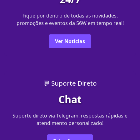
Fique por dentro de todas as novidades,
promoções e eventos da 56W em tempo real!
Ver Notícias
💬 Suporte Direto
Chat
Suporte direto via Telegram, respostas rápidas e
atendimento personalizado!