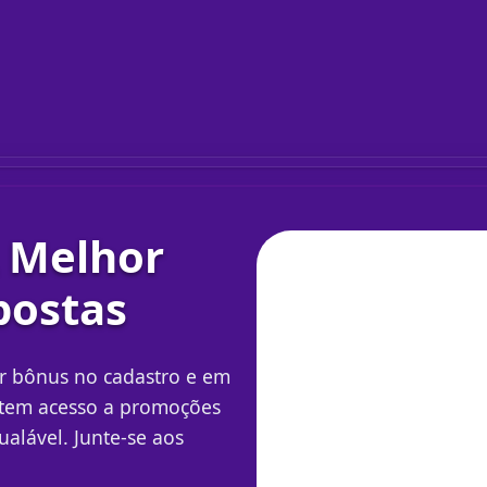
A Melhor
postas
r bônus no cadastro e em
 tem acesso a promoções
ualável. Junte-se aos