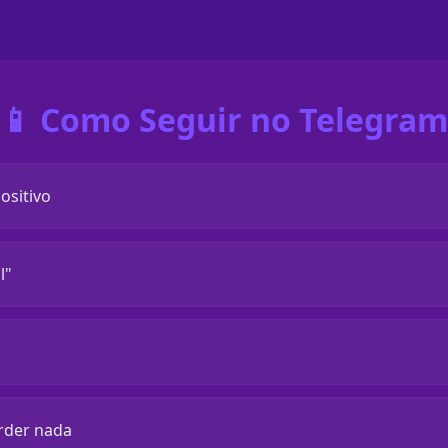
📱 Como Seguir no Telegram
ositivo
l"
erder nada