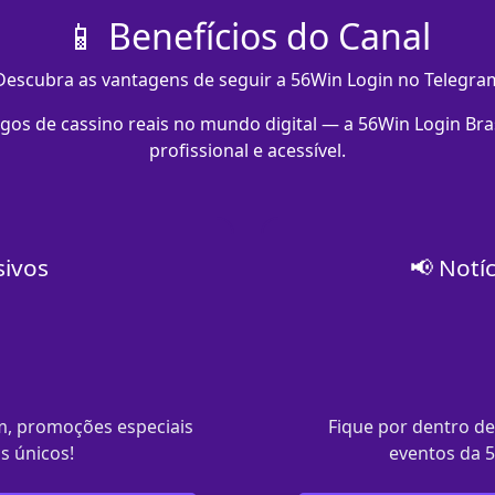
📱 Benefícios do Canal
Descubra as vantagens de seguir a 56Win Login no Telegra
ogos de cassino reais no mundo digital — a 56Win Login Br
profissional e acessível.
sivos
📢 Notí
m, promoções especiais
Fique por dentro d
s únicos!
eventos da 