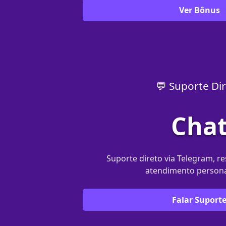
Ver Bônus
💬 Suporte Di
Cha
Suporte direto via Telegram, r
atendimento persona
Falar Suport