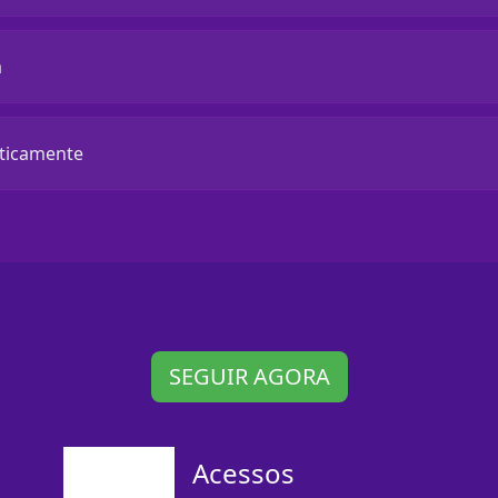
a
aticamente
SEGUIR AGORA
Acessos