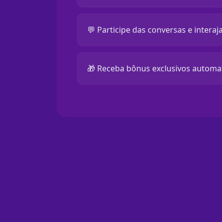
💬 Participe das conversas e interaj
🎁 Receba bônus exclusivos autom