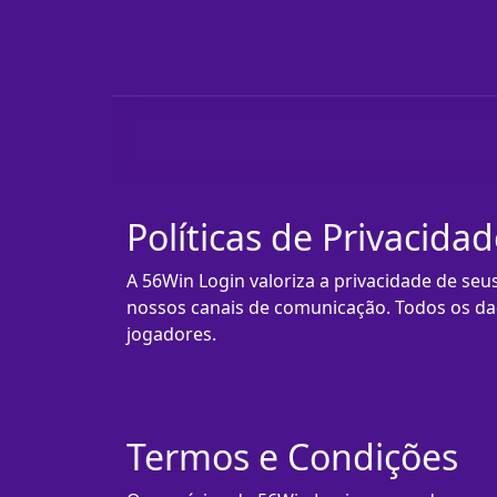
Políticas de Privacida
A 56Win Login valoriza a privacidade de se
nossos canais de comunicação. Todos os dad
jogadores.
Termos e Condições