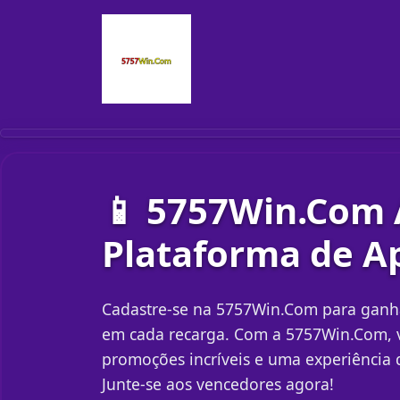
📱 5757Win.Com 
Plataforma de A
Cadastre-se na 5757Win.Com para ganh
em cada recarga. Com a 5757Win.Com, 
promoções incríveis e uma experiência d
Junte-se aos vencedores agora!