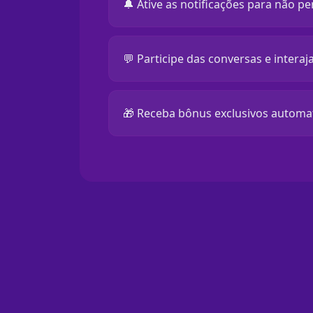
🔔 Ative as notificações para não p
💬 Participe das conversas e interaj
🎁 Receba bônus exclusivos autom