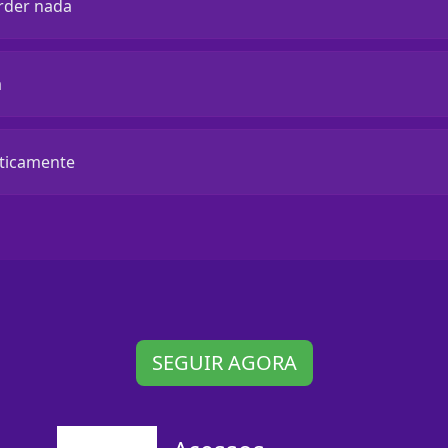
erder nada
a
aticamente
SEGUIR AGORA