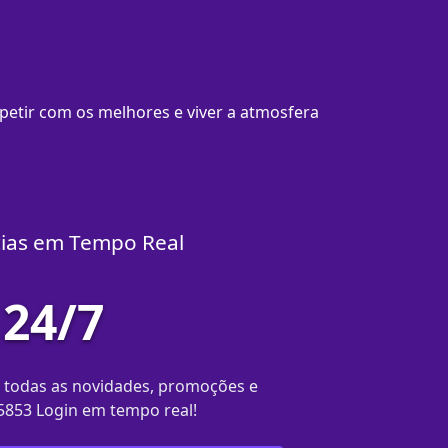
m
petir com os melhores e viver a atmosfera
cias em Tempo Real
24/7
e todas as novidades, promoções e
5853 Login em tempo real!