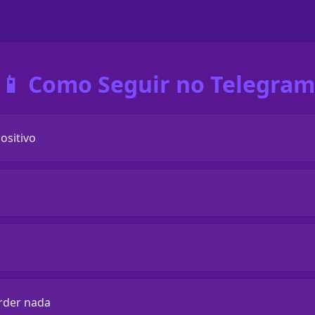
📱 Como Seguir no Telegram
ositivo
"
erder nada