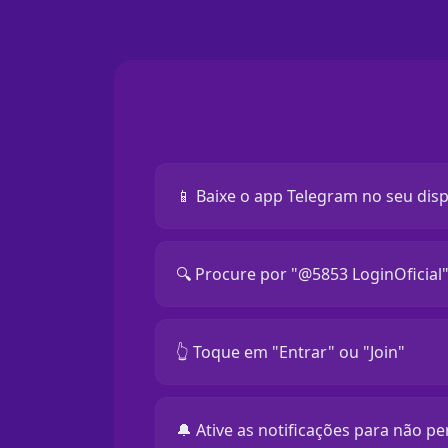
📱 Baixe o app Telegram no seu disp
🔍 Procure por "@5853 LoginOficial
👆 Toque em "Entrar" ou "Join"
🔔 Ative as notificações para não p