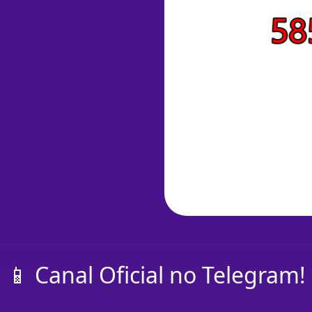
📱 Canal Oficial no Telegram!