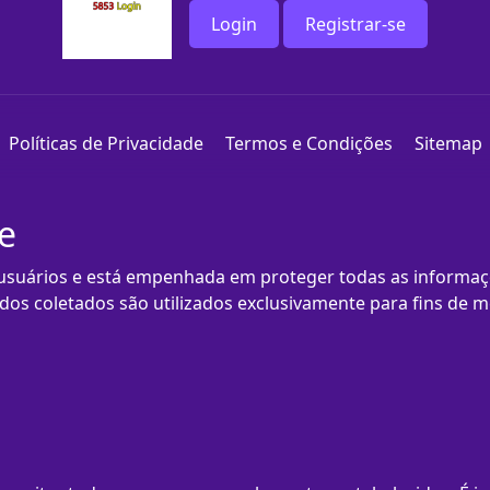
Login
Registrar-se
Políticas de Privacidade
Termos e Condições
Sitemap
de
s usuários e está empenhada em proteger todas as informaç
os coletados são utilizados exclusivamente para fins de m