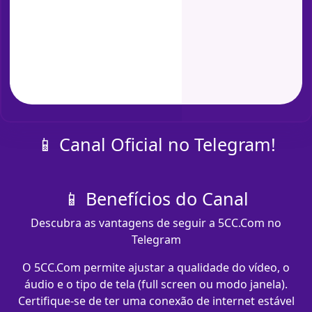
📱 Canal Oficial no Telegram!
📱 Benefícios do Canal
Descubra as vantagens de seguir a 5CC.Com no
Telegram
O 5CC.Com permite ajustar a qualidade do vídeo, o
áudio e o tipo de tela (full screen ou modo janela).
Certifique-se de ter uma conexão de internet estável