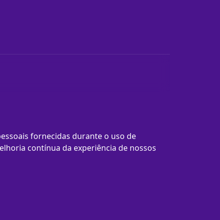
essoais fornecidas durante o uso de
elhoria contínua da experiência de nossos