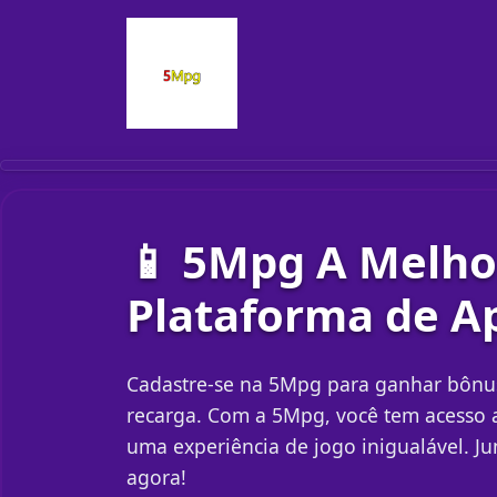
📱 5Mpg A Melho
Plataforma de A
Cadastre-se na 5Mpg para ganhar bônu
recarga. Com a 5Mpg, você tem acesso a
uma experiência de jogo inigualável. J
agora!