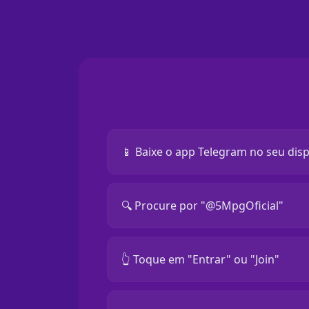
📱 Baixe o app Telegram no seu disp
🔍 Procure por "@5MpgOficial"
👆 Toque em "Entrar" ou "Join"