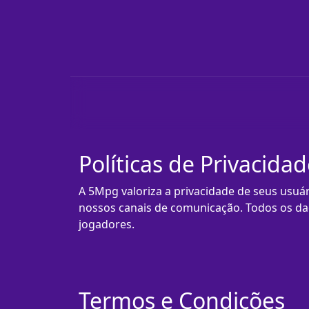
Políticas de Privacida
A 5Mpg valoriza a privacidade de seus usu
nossos canais de comunicação. Todos os dad
jogadores.
Termos e Condições