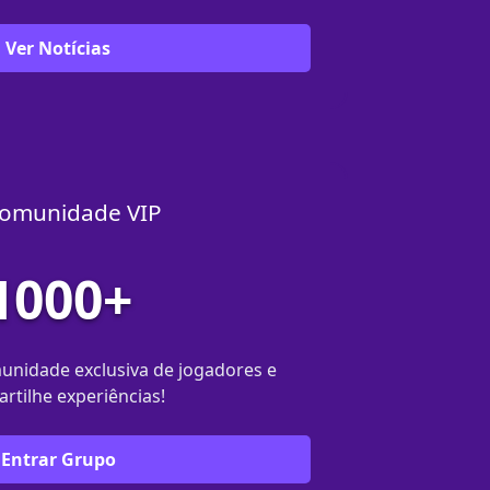
Ver Notícias
Comunidade VIP
1000+
unidade exclusiva de jogadores e
rtilhe experiências!
Entrar Grupo