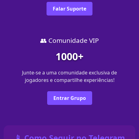
Falar Suporte
👥 Comunidade VIP
1000+
Junte-se a uma comunidade exclusiva de
jogadores e compartilhe experiências!
Entrar Grupo
📱 Como Seguir no Telegram