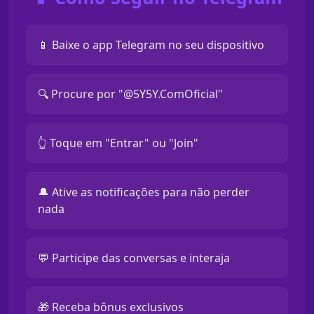
📱 Baixe o app Telegram no seu dispositivo
🔍 Procure por "@5Y5Y.ComOficial"
👆 Toque em "Entrar" ou "Join"
🔔 Ative as notificações para não perder
nada
💬 Participe das conversas e interaja
🎁 Receba bônus exclusivos