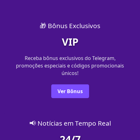
🎁 Bônus Exclusivos
VIP
Receba bônus exclusivos do Telegram,
promoções especiais e códigos promocionais
únicos!
Ver Bônus
📢 Notícias em Tempo Real
24/7