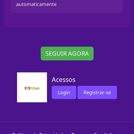
automaticamente
SEGUIR AGORA
Acessos
Login
Registrar-se