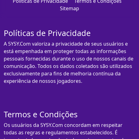
Políticas de Privacidade
Termos e Condições
Sitemap
Políticas de Privacidade
A 5Y5Y.Com valoriza a privacidade de seus usuários e
está empenhada em proteger todas as informações
pessoais fornecidas durante o uso de nossos canais de
comunicação. Todos os dados coletados são utilizados
exclusivamente para fins de melhoria contínua da
experiência de nossos jogadores.
Termos e Condições
Os usuários da 5Y5Y.Com concordam em respeitar
todas as regras e regulamentos estabelecidos. É