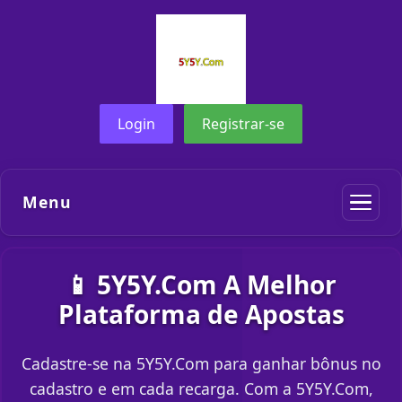
Login
Registrar-se
Menu
📱 5Y5Y.Com A Melhor
Plataforma de Apostas
Cadastre-se na 5Y5Y.Com para ganhar bônus no
cadastro e em cada recarga. Com a 5Y5Y.Com,