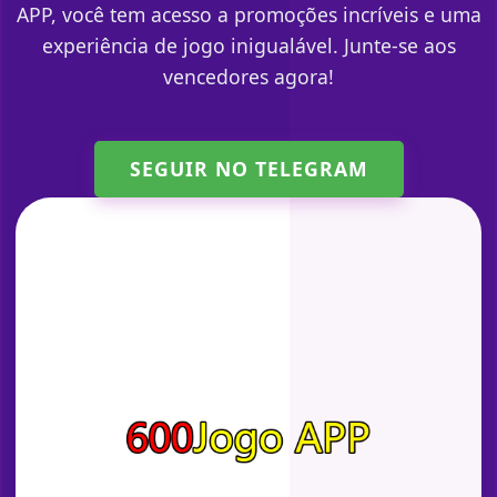
APP, você tem acesso a promoções incríveis e uma
experiência de jogo inigualável. Junte-se aos
vencedores agora!
SEGUIR NO TELEGRAM