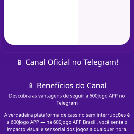
📱 Canal Oficial no Telegram!
📱 Benefícios do Canal
Descubra as vantagens de seguir a 600Jogo APP no
Telegram
A verdadeira plataforma de cassino sem interrupções é
a 600Jogo APP — na 600Jogo APP Brasil , você sente o
impacto visual e sensorial dos jogos a qualquer hora.