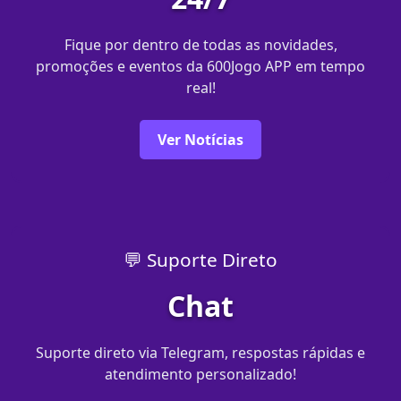
Fique por dentro de todas as novidades,
promoções e eventos da 600Jogo APP em tempo
real!
Ver Notícias
💬 Suporte Direto
Chat
Suporte direto via Telegram, respostas rápidas e
atendimento personalizado!