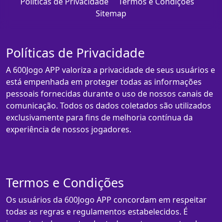
Políticas de Privacidade
Termos e Condições
Sitemap
Políticas de Privacidade
A 600Jogo APP valoriza a privacidade de seus usuários e
está empenhada em proteger todas as informações
pessoais fornecidas durante o uso de nossos canais de
comunicação. Todos os dados coletados são utilizados
exclusivamente para fins de melhoria contínua da
experiência de nossos jogadores.
Termos e Condições
Os usuários da 600Jogo APP concordam em respeitar
todas as regras e regulamentos estabelecidos. É