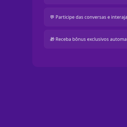
💬 Participe das conversas e interaj
🎁 Receba bônus exclusivos autom