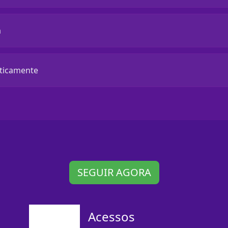
a
aticamente
SEGUIR AGORA
Acessos