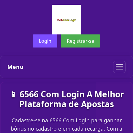
Login
Registrar-se
Menu
📱 6566 Com Login A Melhor
Plataforma de Apostas
Cadastre-se na 6566 Com Login para ganhar
bônus no cadastro e em cada recarga. Com a