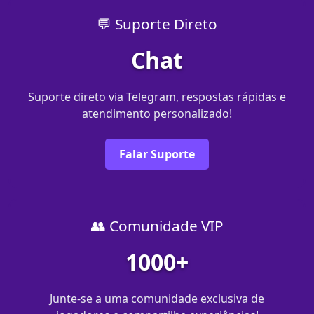
💬 Suporte Direto
Chat
Suporte direto via Telegram, respostas rápidas e
atendimento personalizado!
Falar Suporte
👥 Comunidade VIP
1000+
Junte-se a uma comunidade exclusiva de