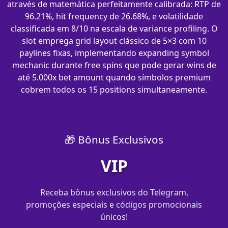
através de matemática perfeitamente calibrada: RTP de
96.21%, hit frequency de 26.68%, e volatilidade
classificada em 8/10 na escala de variance profiling. O
slot emprega grid layout clássico de 5×3 com 10
paylines fixas, implementando expanding symbol
mechanic durante free spins que pode gerar wins de
até 5.000x bet amount quando símbolos premium
cobrem todos os 15 positions simultaneamente.
🎁 Bônus Exclusivos
VIP
Receba bônus exclusivos do Telegram,
promoções especiais e códigos promocionais
únicos!