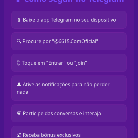
📱 Baixe o app Telegram no seu dispositivo
🔍 Procure por "@6615.ComOficial"
👆 Toque em "Entrar" ou "Join"
🔔 Ative as notificações para não perder
nada
💬 Participe das conversas e interaja
🎁 Receba bônus exclusivos