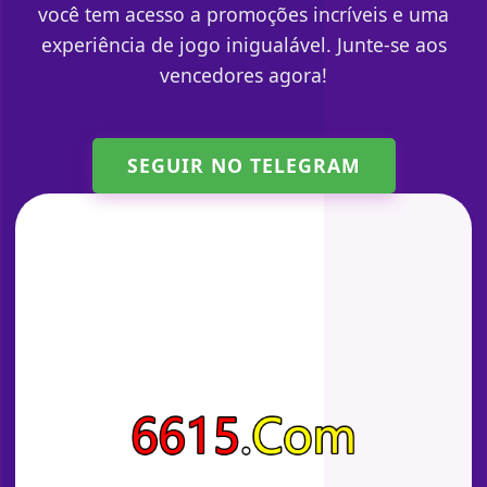
você tem acesso a promoções incríveis e uma
experiência de jogo inigualável. Junte-se aos
vencedores agora!
SEGUIR NO TELEGRAM