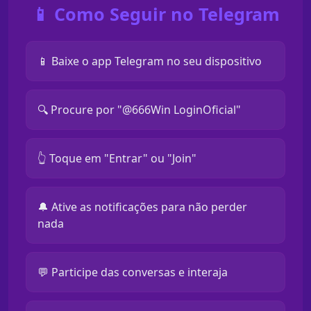
📱 Como Seguir no Telegram
📱 Baixe o app Telegram no seu dispositivo
🔍 Procure por "@666Win LoginOficial"
👆 Toque em "Entrar" ou "Join"
🔔 Ative as notificações para não perder
nada
💬 Participe das conversas e interaja