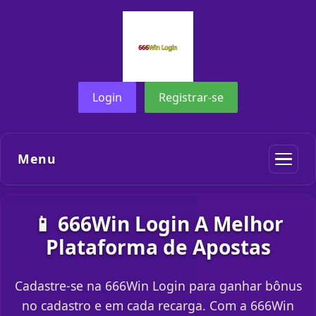
Login
Registrar-se
Menu
📱 666Win Login A Melhor
Plataforma de Apostas
Cadastre-se na 666Win Login para ganhar bônus
no cadastro e em cada recarga. Com a 666Win