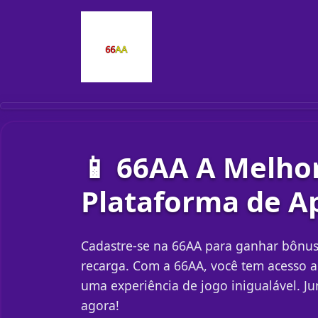
📱 66AA A Melho
Plataforma de A
Cadastre-se na 66AA para ganhar bônus
recarga. Com a 66AA, você tem acesso a
uma experiência de jogo inigualável. J
agora!