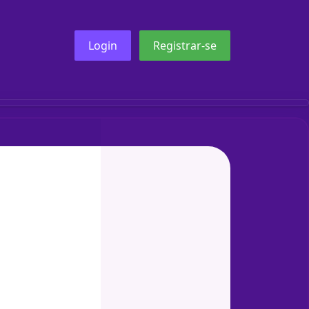
Login
Registrar-se