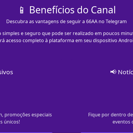
📱 Benefícios do Canal
Descubra as vantagens de seguir a 66AA no Telegram
simples e seguro que pode ser realizado em poucos minuto
erá acesso completo à plataforma em seu dispositivo Androi
sivos
📢 Notí
m, promoções especiais
Fique por dentro d
s únicos!
eventos 