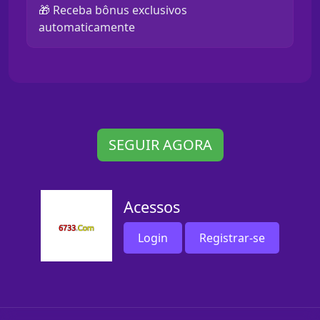
🎁 Receba bônus exclusivos
automaticamente
SEGUIR AGORA
Acessos
Login
Registrar-se