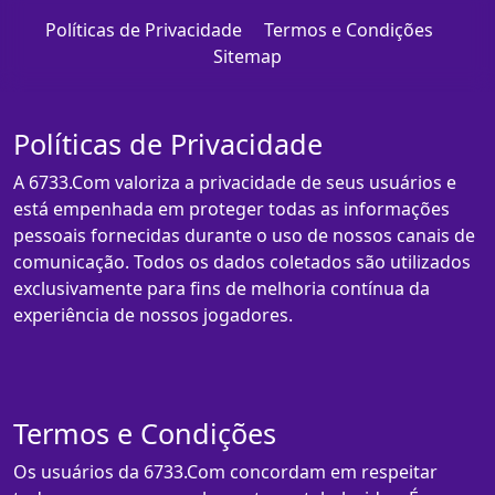
Políticas de Privacidade
Termos e Condições
Sitemap
Políticas de Privacidade
A 6733.Com valoriza a privacidade de seus usuários e
está empenhada em proteger todas as informações
pessoais fornecidas durante o uso de nossos canais de
comunicação. Todos os dados coletados são utilizados
exclusivamente para fins de melhoria contínua da
experiência de nossos jogadores.
Termos e Condições
Os usuários da 6733.Com concordam em respeitar