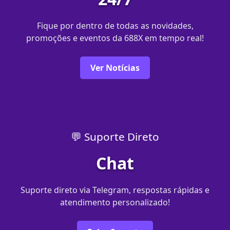
Fique por dentro de todas as novidades,
promoções e eventos da 688X em tempo real!
Ver Notícias
💬 Suporte Direto
Chat
Suporte direto via Telegram, respostas rápidas e
atendimento personalizado!