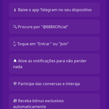
📱 Baixe o app Telegram no seu dispositivo
🔍 Procure por "@688XOficial"
👆 Toque em "Entrar" ou "Join"
🔔 Ative as notificações para não perder
nada
💬 Participe das conversas e interaja
🎁 Receba bônus exclusivos
automaticamente