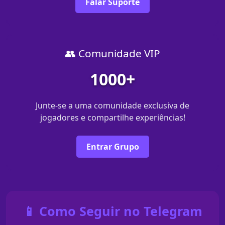
Falar Suporte
👥 Comunidade VIP
1000+
Junte-se a uma comunidade exclusiva de
jogadores e compartilhe experiências!
Entrar Grupo
📱 Como Seguir no Telegram