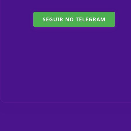
SEGUIR NO TELEGRAM