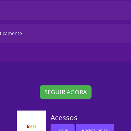
a
aticamente
SEGUIR AGORA
Acessos
Login
Registrar-se