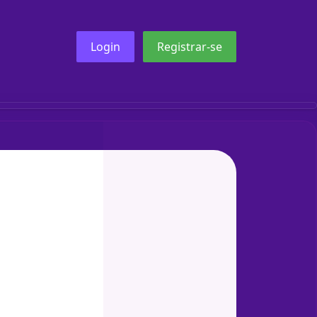
Login
Registrar-se