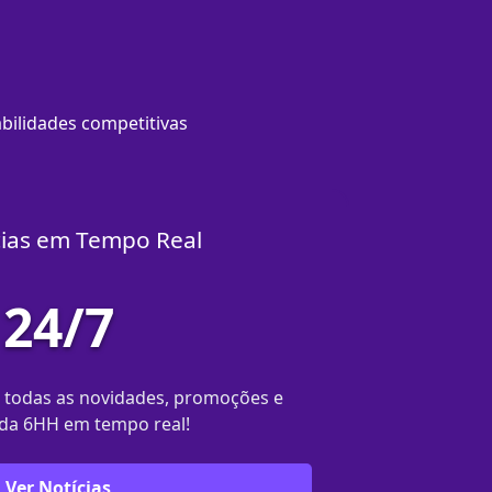
ilidades competitivas
cias em Tempo Real
24/7
e todas as novidades, promoções e
da 6HH em tempo real!
Ver Notícias