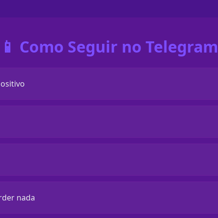
📱 Como Seguir no Telegram
ositivo
erder nada