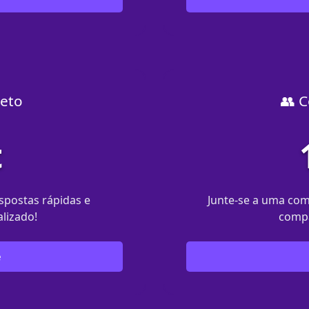
reto
👥 
t
espostas rápidas e
Junte-se a uma com
lizado!
compa
e