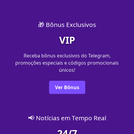
🎁 Bônus Exclusivos
VIP
Receba bônus exclusivos do Telegram,
promoções especiais e códigos promocionais
únicos!
Ver Bônus
📢 Notícias em Tempo Real
24/7