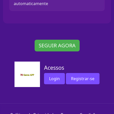
automaticamente
SEGUIR AGORA
Acessos
Login
Registrar-se