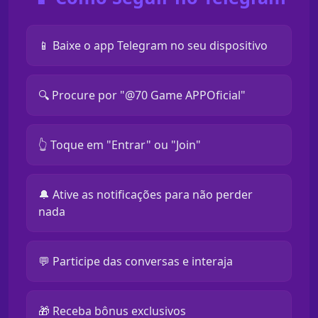
📱 Baixe o app Telegram no seu dispositivo
🔍 Procure por "@70 Game APPOficial"
👆 Toque em "Entrar" ou "Join"
🔔 Ative as notificações para não perder
nada
💬 Participe das conversas e interaja
🎁 Receba bônus exclusivos