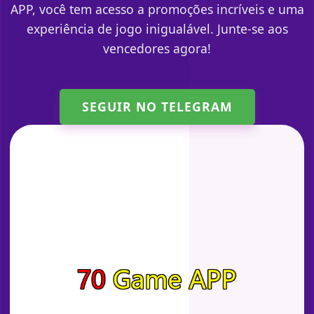
APP, você tem acesso a promoções incríveis e uma
experiência de jogo inigualável. Junte-se aos
vencedores agora!
SEGUIR NO TELEGRAM