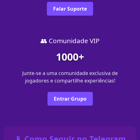
Falar Suporte
👥 Comunidade VIP
1000+
Junte-se a uma comunidade exclusiva de
jogadores e compartilhe experiências!
Entrar Grupo
📱 Como Seguir no Telegram