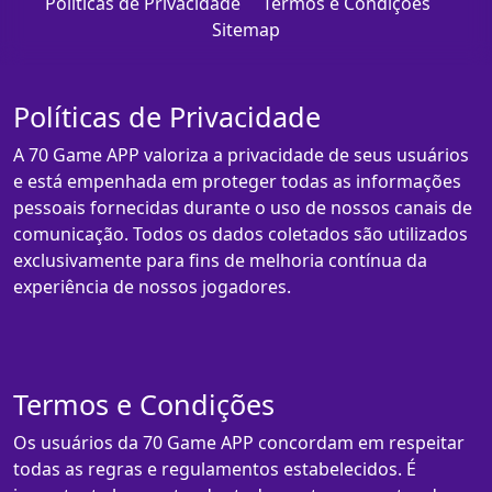
Políticas de Privacidade
Termos e Condições
Sitemap
Políticas de Privacidade
A 70 Game APP valoriza a privacidade de seus usuários
e está empenhada em proteger todas as informações
pessoais fornecidas durante o uso de nossos canais de
comunicação. Todos os dados coletados são utilizados
exclusivamente para fins de melhoria contínua da
experiência de nossos jogadores.
Termos e Condições
Os usuários da 70 Game APP concordam em respeitar
todas as regras e regulamentos estabelecidos. É