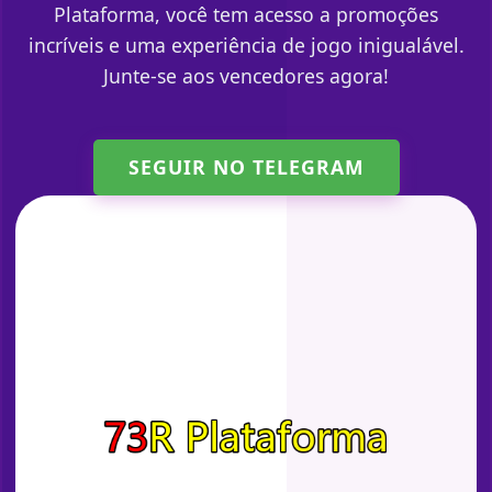
Plataforma, você tem acesso a promoções
incríveis e uma experiência de jogo inigualável.
Junte-se aos vencedores agora!
SEGUIR NO TELEGRAM