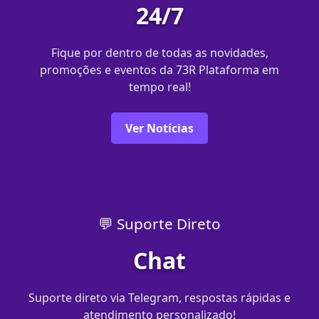
24/7
Fique por dentro de todas as novidades,
promoções e eventos da 73R Plataforma em
tempo real!
Ver Notícias
💬 Suporte Direto
Chat
Suporte direto via Telegram, respostas rápidas e
atendimento personalizado!