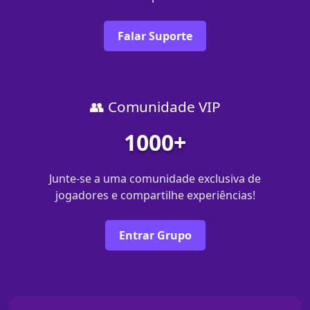
Falar Suporte
👥 Comunidade VIP
1000+
Junte-se a uma comunidade exclusiva de
jogadores e compartilhe experiências!
Entrar Grupo