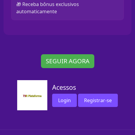
🎁 Receba bônus exclusivos
automaticamente
SEGUIR AGORA
Acessos
Login
Registrar-se