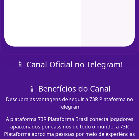
📱 Canal Oficial no Telegram!
📱 Benefícios do Canal
Descubra as vantagens de seguir a 73R Plataforma no
Telegram
A plataforma 73R Plataforma Brasil conecta jogadores
apaixonados por cassinos de todo o mundo; a 73R
Plataforma aproxima pessoas por meio de experiências