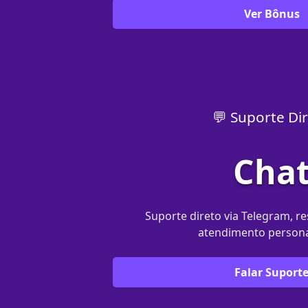
Ver Bônus
💬 Suporte Di
Cha
Suporte direto via Telegram, r
atendimento persona
Falar Suport