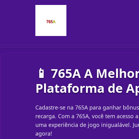
📱 765A A Melho
Plataforma de A
Cadastre-se na 765A para ganhar bônus
recarga. Com a 765A, você tem acesso a
uma experiência de jogo inigualável. J
agora!