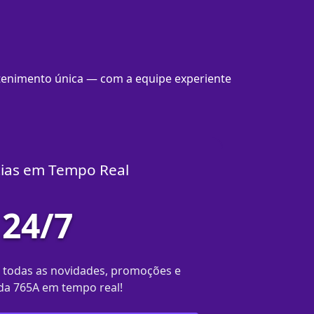
etenimento única — com a equipe experiente
cias em Tempo Real
24/7
e todas as novidades, promoções e
da 765A em tempo real!