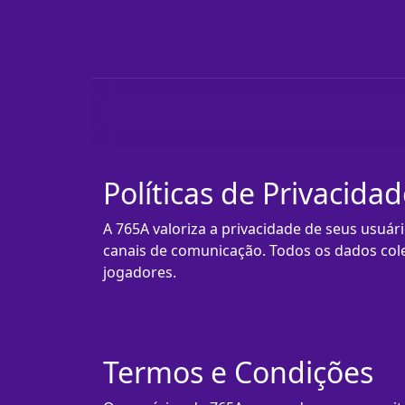
Políticas de Privacida
A 765A valoriza a privacidade de seus usuá
canais de comunicação. Todos os dados cole
jogadores.
Termos e Condições