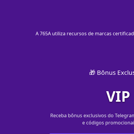
A 765A utiliza recursos de marcas certifi
🎁 Bônus Exclu
VIP
Receba bônus exclusivos do Telegra
e códigos promocionai