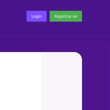
Login
Registrar-se