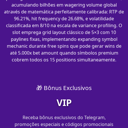
acumulando bilhões em wagering volume global
através de matemática perfeitamente calibrada: RTP de
96.21%, hit frequency de 26.68%, e volatilidade
classificada em 8/10 na escala de variance profiling. O
slot emprega grid layout clássico de 5×3 com 10
paylines fixas, implementando expanding symbol
mechanic durante free spins que pode gerar wins de
até 5.000x bet amount quando símbolos premium
cobrem todos os 15 positions simultaneamente.
🎁 Bônus Exclusivos
VIP
Receba bônus exclusivos do Telegram,
promoções especiais e códigos promocionais