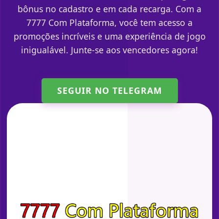
bônus no cadastro e em cada recarga. Com a
7777 Com Plataforma, você tem acesso a
promoções incríveis e uma experiência de jogo
inigualável. Junte-se aos vencedores agora!
SEGUIR NO TELEGRAM