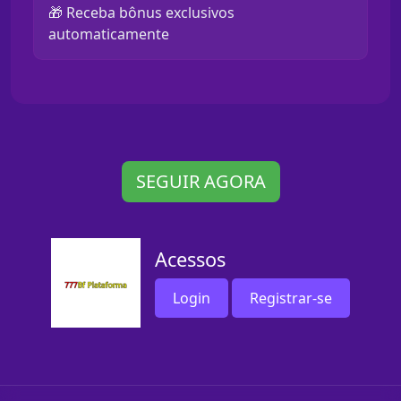
🎁 Receba bônus exclusivos
automaticamente
SEGUIR AGORA
Acessos
Login
Registrar-se